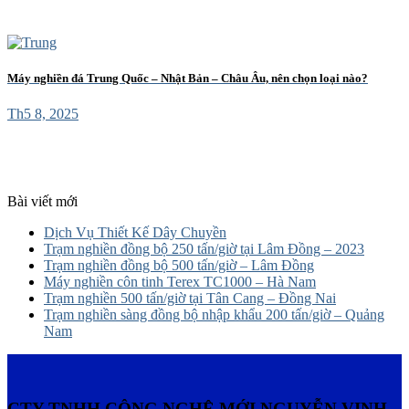
Máy nghiền đá Trung Quốc – Nhật Bản – Châu Âu, nên chọn loại nào?
Th5 8, 2025
Bài viết mới
Dịch Vụ Thiết Kế Dây Chuyền
Trạm nghiền đồng bộ 250 tấn/giờ tại Lâm Đồng – 2023
Trạm nghiền đồng bộ 500 tấn/giờ – Lâm Đồng
Máy nghiền côn tinh Terex TC1000 – Hà Nam
Trạm nghiền 500 tấn/giờ tại Tân Cang – Đồng Nai
Trạm nghiền sàng đồng bộ nhập khẩu 200 tấn/giờ – Quảng
Nam
CTY TNHH CÔNG NGHỆ MỚI NGUYỄN VINH