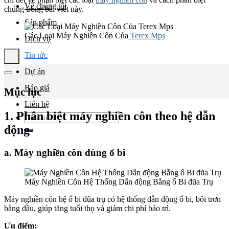
Về chúng tôi
chúng trong bài viết này.
Sản phẩm
Các Loại Máy Nghiền Côn Của
Terex Mps
Dịch vụ
Tin tức
Dự án
Báo giá
Mục lục
Liên hệ
1. Phân biệt máy nghiền côn theo hệ dẫn
Tìm
kiếm:
động
a. Máy nghiền côn dùng ổ bi
Máy Nghiền Côn Hệ Thống Dẫn động Bằng ổ Bi đũa Trụ
Máy nghiền côn hệ ổ bi đũa trụ có hệ thống dẫn động ổ bi, bôi trơn
bằng dầu, giúp tăng tuổi thọ và giảm chi phí bảo trì.
Ưu điểm: