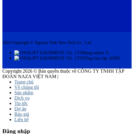
2024 Copyright © Nguyen Vinh New Tech Co., Ltd.
Đang online: 0
Tổng truy cập: 62963
Copyright 2026 © Bản quyền thuộc về CÔNG TY TNHH TẬP
ĐOÀN NAZA VIỆT NAM |
Trang chủ
Về chúng tôi
Sản phẩm
Dịch vụ
Tin tức
Dự án
Báo giá
Liên hệ
Đăng nhập