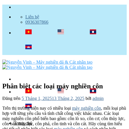
Bỏ
qua
Liên hệ
nội
0936307866
dung
Phân biệt các loại máy nghiền côn
Đăng trên
5 Tháng 1, 2025
13 Tháng 2, 2025
bởi
admin
Trên thị trường hiện nay có nhiều loại
máy nghiền côn
, mỗi loại phù
hợp với từng yêu cầu và tính chất công việc khác nhau. Các loại
máy nghiền côn phổ biến bao gồm: côn lò xo, côn cơ, côn thủy lực,
Trang chủ
côn bán thủy lực, côn phá, côn tinh và côn cát. Hãy cùng tìm hiểu
chi tiết về phân biệt các loại
máy nghiền côn
và cách phân biệt