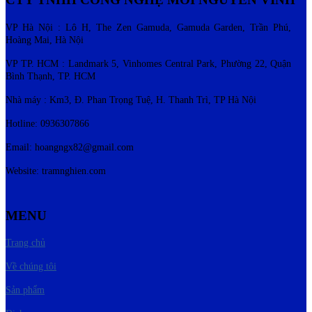
VP Hà Nội : Lô H, The Zen Gamuda, Gamuda Garden, Trần Phú,
Hoàng Mai, Hà Nội
VP TP. HCM : Landmark 5, Vinhomes Central Park, Phường 22, Quận
Bình Thạnh, TP. HCM
Nhà máy : Km3, Đ. Phan Trọng Tuệ, H. Thanh Trì, TP Hà Nội
Hotline: 0936307866
Email:
hoangngx82@gmail.com
Website: tramnghien.com
MENU
Trang chủ
Về chúng tôi
Sản phẩm