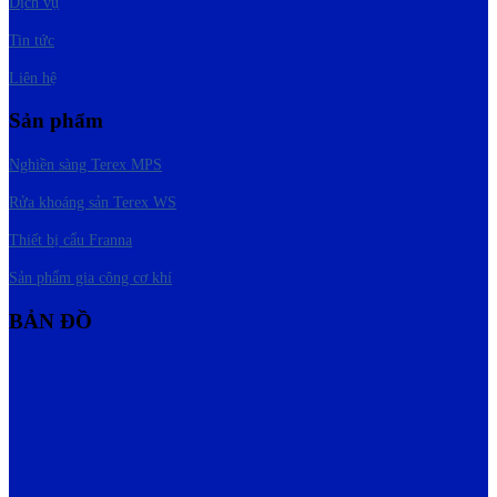
Dịch vụ
Tin tức
Liên hệ
Sản phẩm
Nghiền sàng Terex MPS
Rửa khoáng sản Terex WS
Thiết bị cẩu Franna
Sản phẩm gia công cơ khí
BẢN ĐỒ