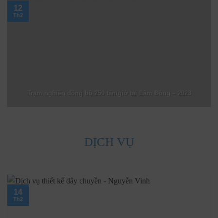
12
Th2
Trạm nghiền đồng bộ 250 tấn/giờ tại Lâm Đồng – 2023
DỊCH VỤ
14
Th2