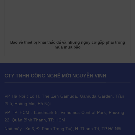
Bảo vệ thiết bị khai thác đá và những nguy cơ gặp phải trong
mùa mưa bão
CTY TNHH CÔNG NGHỆ MỚI NGUYỄN VINH
VP Hà Nội : Lô H, The Zen Gamuda, Gamuda Garden, Trần
Phú, Hoàng Mai, Hà Nội
VP TP. HCM : Landmark 5, Vinhomes Central Park, Phường
22, Quận Bình Thạnh, TP. HCM
Nhà máy : Km3, Đ. Phan Trọng Tuệ, H. Thanh Trì, TP Hà Nội