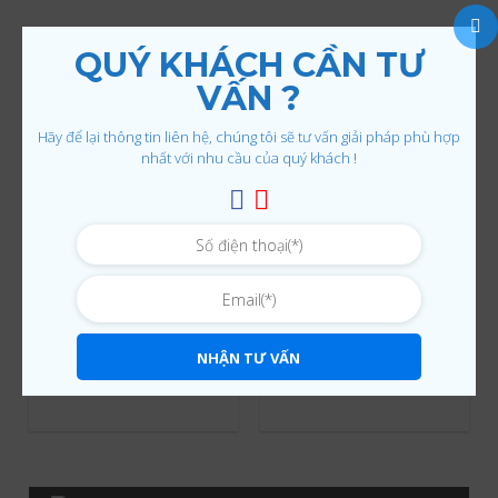
QUÝ KHÁCH CẦN TƯ
VẤN ?
Hãy để lại thông tin liên hệ, chúng tôi sẽ tư vấn giải pháp phù hợp
nhất với nhu cầu của quý khách !
MÁY RỬA KHOÁNG SẢN TEREX
MÁY RỬA KHOÁNG SẢN TEREX
NHẬN TƯ VẤN
Máy rửa cát nhân tạo
Máy rửa cát nhân tạo
ULTRA FINES
FM HYDRO