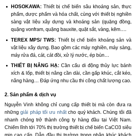
HOSOKAWA:
Thiết bị chế biến sâu khoáng sản, thực
phẩm, dược phẩm và hóa chất, cùng với thiết bị nghiền
sàng vật liệu xây dựng và khoáng sản (quặng đồng,
quặng vonfram, quặng bauxite, quặt sắt, vàng, kẽm….
TEREX MPS/ TWS:
Thiết bị chế biến khoáng sản và
vật liệu xây dựng. Bao gồm các máy nghiền, máy sàng,
máy rửa đá, cát, cát đồi, xử lý nước, ép bùn…
THIẾT BỊ NÂNG HẠ:
Cần cẩu di động thủy lực bánh
xích & lốp, thiết bị nâng cần dài, cần gấp khúc, cắt kéo,
nâng hàng… Đáp ứng nhu cầu thi công chất lượng cao.
2. Sản phẩm & dịch vụ
Nguyễn Vinh không chỉ cung cấp thiết bị mà còn đưa ra
những
giải pháp tối ưu nhất
cho quý khách. Chúng tôi đã
nhanh chóng trở thành công ty hàng đầu tại Việt Nam.
Chiếm lĩnh tới 70% thị trường thiết bị chế biến CaCO3 siêu
mịn cao cấp. Dẫn đầu thị trường trong phân khúc khách