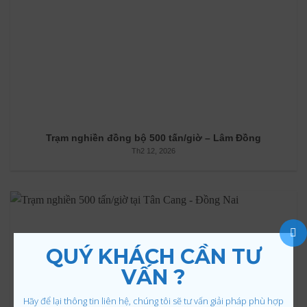
Trạm nghiền đồng bộ 500 tấn/giờ – Lâm Đồng
Th2 12, 2026
QUÝ KHÁCH CẦN TƯ
VẤN ?
Hãy để lại thông tin liên hệ, chúng tôi sẽ tư vấn giải pháp phù hợp