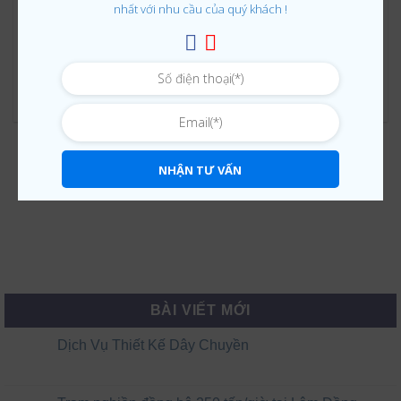
nhất với nhu cầu của quý khách !
Trạm nghiền 500 tấn/giờ tại Tân Cang – Đồng Nai
Th2 12, 2026
NHẬN TƯ VẤN
BÀI VIẾT MỚI
Dịch Vụ Thiết Kế Dây Chuyền