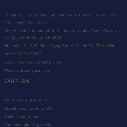
VP Hà Nội : Lô H, The Zen Gamuda, Gamuda Garden, Trần
Phú, Hoàng Mai, Hà Nội
VP TP. HCM : Landmark 5, Vinhomes Central Park, Phường
22, Quận Bình Thạnh, TP. HCM
Nhà máy : Km3, Đ. Phan Trọng Tuệ, H. Thanh Trì, TP Hà Nội
Hotline: 0936307866
Email:
hoangngx82@gmail.com
Website: tramnghien.com
SẢN PHẨM
Nghiền sàng Terex MPS
Rửa khoáng sản Terex WS
Thiết bị cẩu Franna
Sản phẩm gia công cơ khí