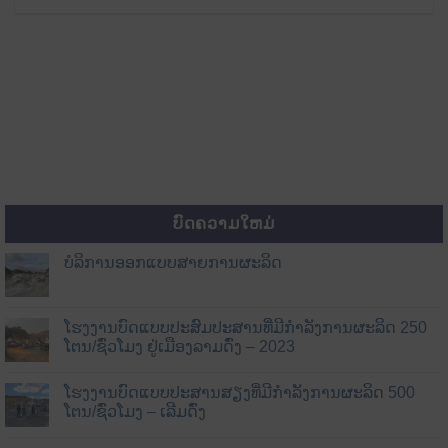
ບົດຄວາມໃຫມ່
ບໍລິການອອກແບບສາຍການຜະລິດ
ໂຮງງານບົດແບບປະສົມປະສານທີ່ມີກຳລັງການຜະລິດ 250
ໂຕນ/ຊົ່ວໂມງ ຢູ່ເມືອງລາມດົ່ງ – 2023
ໂຮງງານບົດແບບປະສານສຽງທີ່ມີກຳລັງການຜະລິດ 500
ໂຕນ/ຊົ່ວໂມງ – ເລີມດົ່ງ