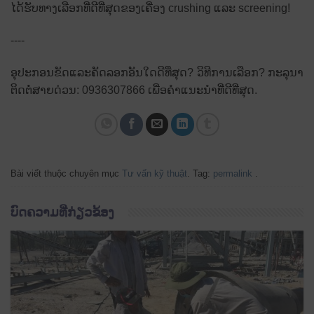
ໄດ້ຮັບທາງເລືອກທີ່ດີທີ່ສຸດຂອງເຄື່ອງ crushing ແລະ screening!
----
ອຸປະກອນຂັດແລະຄັດລອກອັນໃດດີທີ່ສຸດ? ວິທີການເລືອກ? ກະລຸນາ
ຕິດຕໍ່ສາຍດ່ວນ: 0936307866 ເພື່ອຄໍາແນະນໍາທີ່ດີທີ່ສຸດ.
Bài viết thuộc chuyên mục
Tư vấn kỹ thuật
. Tag:
permalink
.
ບົດຄວາມທີ່ກ່ຽວຂ້ອງ