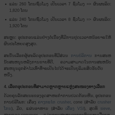
ແລ່ນ 260 ໂຕນ/ຊົ່ວໂມງ ເປັນເວລາ 7 ຊົ່ວໂມງ => ຜົນຜະລິດ:
1,820 ໂຕນ
ແລ່ນ 240 ໂຕນ/ຊົ່ວໂມງ ເປັນເວລາ 8 ຊົ່ວໂມງ => ຜົນຜະລິດ:
1,920 ໂຕນ
ສະຫຼຸບ: ອຸປະກອນແລ່ນຢ່າງຕໍ່ເນື່ອງທີ່ມີການຢຸດເວລາຫນ້ອຍຈະໃຫ້
ຜົນປະໂຫຍດສູງສຸດ.
ສະນັ້ນເລືອກຜູ້ຜະລິດອຸປະກອນທີ່ມີສ່ວນ
ການບໍລິການ
ການສະຫ
ນັບສະຫນູນຫລັງການຂາຍທີ່ດີ, ຄວາມສາມາດໃນການສະຫນັບ
ສະຫນູນລູກຄ້າໄວເທົ່າທີ່ຈະເປັນໄປໄດ້ຈະເປັນບູລິມະສິດອັນດັບ
ຫນຶ່ງ.
4. ເລືອກອຸປະກອນທີ່ສາມາດຫຼາກຫຼາຍແຫຼ່ງສະໜອງທາງເລືອກ
ດ້ວຍ​ຄຸນ​ລັກ​ສະ​ນະ​ຂອງ​ອຸດ​ສາ​ຫະ​ກໍາ​ການ​ປວດ​ກ້ອນ​ຫີນ​, ອຸ​ປະ​ກອນ​
ການ​ບໍ​ລິ​ໂພກ​: ເຄື່ອງ​
ຄາງກະໄຕ crusher
, cone (ສໍາລັບ
crusher
ໂກນ
), ມີດ, ແຜ່ນອາຫານ (ສໍາລັບ
ເຄື່ອງ VSI
), ສຸດທິ
sieve
,
ສາຍແອວ conveyor ... ແມ່ນການສະຫນອງການທົດແທນເລື້ອຍໆ,