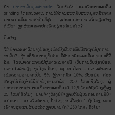
ກັບ
ການຜະລິດອຸດສາຫະກໍາ
ໂດຍທົ່ວໄປ, ແລະໃນການຜະລິດ
grinding ໂດຍສະເພາະ, ການບໍລິການສະຫນັບສະຫນູນຫລັງການ
ຂາຍແມ່ນມີຄວາມສໍາຄັນທີ່ສຸດ. ອຸປະກອນສາມາດເຮັດວຽກຢ່າງ
ຕໍ່ເນື່ອງ, ຫຼຸດຜ່ອນເວລາຢຸດເຮັດວຽກໄດ້ແນວໃດ?
ຕົວຢ່າງ
ໃຫ້ພິຈາລະນາຕົວຢ່າງນ້ອຍໆເພື່ອເບິ່ງຜົນກະທົບທີ່ສະຖານີຢຸດການ
ຜະລິດ? - ຜູ້​ປະ​ຕິ​ບັດ​ການ​ອຸ​ທິດ​ຕົນ​, ມີ​ສັນ​ຍາ​ລັກ​ແລະ​ມີ​ຄວາມ​ກະ​ຕື​ລື​
ລົ້ນ​. ໂດຍ​ມາດ​ຕະ​ການ​ນີ້​ຫຼື​ມາດ​ຕະ​ການ​ທີ່ (ປັບ​ການ​ປັບ​ຊ່ອງ​ປ່ອຍ​,
ຄວາມ​ໄວ​ລໍາ​ລຽງ​, ຈຸດ​ໂຫຼດ​ກ້ອນ​, hopper ປ່ອຍ ... ) ລາວ​ສາ​ມາດ​
ເພີ່ມ​ຄວາມ​ສາ​ມາດ​ເປັນ 5% ຫຼັງ​ຈາກ​ນັ້ນ 10%​. ນັ້ນແມ່ນ, ດ້ວຍ
ສະຖານີເຄື່ອງຈັກທີ່ມີກໍາລັງການຜະລິດ 250 ໂຕນຕໍ່ຊົ່ວໂມງ, ຜູ້
ປະກອບການສາມາດເພີ່ມການຜະລິດໄດ້ 12,5 ໂຕນຕໍ່ຊົ່ວໂມງຫຼືສູງ
25 ໂຕນຕໍ່ຊົ່ວໂມງ. ນາຍຈ້າງຕ້ອງພໍໃຈຫຼາຍກັບຜູ້ປະກອບການນີ້ບໍ?
ແນ່ນອນ. - ແນວໃດກໍ່ຕາມ, ຖ້າໂຮງງານເບືອຢຸດ 1 ຊົ່ວໂມງ, ພວກ
ເຮົາຈະສູນເສຍຜົນຜະລິດຫຼາຍປານໃດ? 250 ໂຕນ / ຊົ່ວໂມງ.