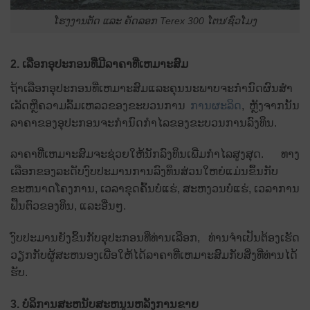
ໂຮງງານຕັດ ແລະ ຄັດລອກ Terex 300 ໂຕນ/ຊົ່ວໂມງ
2. ເລືອກອຸປະກອນທີ່ມີລາຄາທີ່ເຫມາະສົມ
ຖ້າເລືອກອຸປະກອນທີ່ເຫມາະສົມແລະຄຸນນະພາບຈະກໍານົດຜົນສໍາ
ເລັດຫຼືຄວາມລົ້ມເຫລວຂອງຂະບວນການ
ການຜະລິດ
, ຫຼັງຈາກນັ້ນ
ລາຄາຂອງອຸປະກອນຈະກໍານົດກໍາໄລຂອງຂະບວນການລົງທຶນ.
ລາຄາທີ່ເຫມາະສົມຈະຊ່ວຍໃຫ້ນັກລົງທຶນເພີ່ມກໍາໄລສູງສຸດ. ທາງ
ເລືອກຂອງລະດັບງົບປະມານການລົງທຶນສ່ວນໃຫຍ່ແມ່ນຂຶ້ນກັບ
ຂະຫນາດໂຄງການ, ເວລາຂຸດຄົ້ນບໍ່ແຮ່, ສະຫງວນບໍ່ແຮ່, ເວລາການ
ຟື້ນຕົວຂອງທຶນ, ແລະອື່ນໆ.
ງົບປະມານຍັງຂຶ້ນກັບອຸປະກອນທີ່ທ່ານເລືອກ, ທ່ານຈໍາເປັນຕ້ອງເຮັດ
ວຽກກັບຜູ້ສະຫນອງເພື່ອໃຫ້ໄດ້ລາຄາທີ່ເຫມາະສົມກັບສິ່ງທີ່ທ່ານໄດ້
ຮັບ.
3. ບໍລິການສະຫນັບສະຫນູນຫລັງການຂາຍ