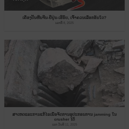
ເຄື່ອງປັ້ນຫີນຈີນ-ຍີ່ປຸ່ນ-ເອີຣົບ, ເຈົ້າຄວນເລືອກອັນໃດ?
ເລກທີ່ 8, 2025
ສາ​ເຫດ​ແລະ​ການ​ແກ້​ໄຂ​ເພື່ອ​ຈັດ​ການ​ອຸ​ປະ​ກອນ​ການ jamming ໃນ
crusher ໄດ້​
ເລກ ວັນທີ 11, 2025