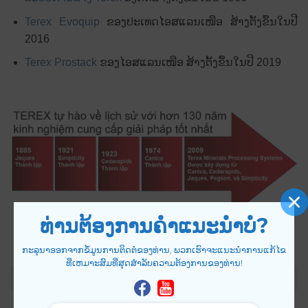
Terex Evoquip
ຂອງປະເທດໄອສແລນເໜືອ ສ້າງຕັ້ງຂຶ້ນໃນປີ
2016
Terex Prostack
ຂອງໄອສແລນເໜືອ ສ້າງຕັ້ງຂຶ້ນໃນປີ 2019
ທ່ານຕ້ອງການຄໍາແນະນໍາບໍ?
ກະລຸນາອອກຈາກຂໍ້ມູນການຕິດຕໍ່ຂອງທ່ານ, ພວກເຮົາຈະແນະນໍາການແກ້ໄຂ
ທີ່ເຫມາະສົມທີ່ສຸດສໍາລັບຄວາມຕ້ອງການຂອງທ່ານ!
Terex ຫຼາຍກວ່າ 130 ປີຂອງປະຫວັດສາດການພັດທະນາ