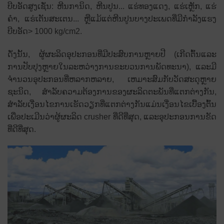
ບີບອັດສູງເຊັ່ນ: ຫີນການິດ, ຫີນປູນ... ແຮ່ທອງແດງ, ແຮ່ເຫຼັກ, ແຮ່
ຄຳ, ແຮ່ເຕັນສະເຕນ... ຫຼືແມ້ແຕ່ຫີນປູນບາງປະເພດທີ່ມີກຳລັງແຮງ
ບີບອັດ> 1000 kg/cm2.
ດັ່ງນັ້ນ, ຜູ້ຜະລິດອຸປະກອນທີ່ມີປະສົບການຫຼາຍປີ (ເກີດຕົ້ນແລະ
ການປັບປຸງຫຼາຍໃນລະຫວ່າງການຂະບວນການພັດທະນາ), ແລະມີ
ຈໍານວນອຸປະກອນທີ່ຫລາກຫລາຍ, ເຫມາະສົມກັບວັດສະດຸຫຼາຍ
ຊະນິດ, ສໍາລັບຄວາມຕ້ອງການຂອງຜະລິດຕະພັນທີ່ແຕກຕ່າງກັນ,
ສໍາລັບເງື່ອນໄຂການເຮັດວຽກທີ່ແຕກຕ່າງກັນແມ່ນເງື່ອນໄຂເບື້ອງຕົ້ນ
ເພື່ອປະເມີນວ່າຜູ້ຜະລິດ crusher ທີ່ດີທີ່ສຸດ, ແລະອຸປະກອນການຂັດ
ທີ່ດີທີ່ສຸດ.