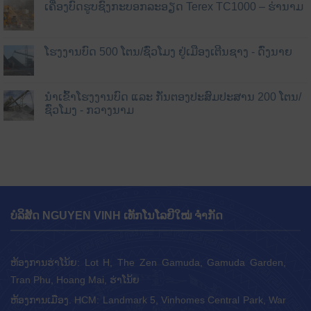
ເຄື່ອງບົດຮູບຊົງກະບອກລະອຽດ Terex TC1000 – ຮ່ານາມ
ໂຮງງານບົດ 500 ໂຕນ/ຊົ່ວໂມງ ຢູ່ເມືອງເຕີນຊາງ - ດົ່ງນາຍ
ນຳເຂົ້າໂຮງງານບົດ ແລະ ກັ່ນຕອງປະສົມປະສານ 200 ໂຕນ/
ຊົ່ວໂມງ - ກວາງນາມ
ບໍລິສັດ NGUYEN VINH ເທັກໂນໂລຍີໃໝ່ ຈຳກັດ
ຫ້ອງການຮ່າໂນ້ຍ: Lot H, The Zen Gamuda, Gamuda Garden,
Tran Phu, Hoang Mai, ຮ່າໂນ້ຍ
ຫ້ອງການເມືອງ. HCM: Landmark 5, Vinhomes Central Park, War