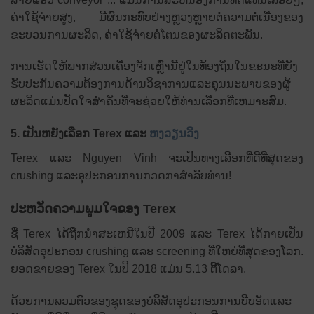
ຄ່າໃຊ້ຈ່າຍສູງ, ມີຜົນກະທົບຢ່າງຫຼວງຫຼາຍຕໍ່ຄວາມຕໍ່ເນື່ອງຂອງ
ຂະບວນການຜະລິດ, ຄ່າໃຊ້ຈ່າຍຕໍ່ໂຕນຂອງຜະລິດຕະພັນ.
ການເຮັດໃຫ້ພາກສ່ວນເຄື່ອງຈັກເຫຼົ່ານີ້ຢູ່ໃນທ້ອງຖິ່ນໃນຂະນະທີ່ຍັງ
ຮັບປະກັນຄວາມຕ້ອງການດ້ານວິຊາການແລະຄຸນນະພາບຂອງຜູ້
ຜະລິດແມ່ນປັດໃຈສໍາຄັນທີ່ຈະຊ່ວຍໃຫ້ທ່ານເລືອກທີ່ເຫມາະສົມ.
5. ເປັນຫຍັງເລືອກ Terex ແລະ
ຫງວຽນວິງ
Terex ແລະ Nguyen Vinh ຈະເປັນທາງເລືອກທີ່ດີທີ່ສຸດຂອງ
crushing ແລະອຸປະກອນການກວດກາສໍາລັບທ່ານ!
ປະຫວັດຄວາມພູມໃຈຂອງ Terex
ຊື່ Terex ໄດ້ຖືກນໍາສະເຫນີໃນປີ 2009 ແລະ Terex ໄດ້ກາຍເປັນ
ບໍລິສັດອຸປະກອນ crushing ແລະ screening ທີ່ໃຫຍ່ທີ່ສຸດຂອງໂລກ.
ຍອດຂາຍຂອງ Terex ໃນປີ 2018 ແມ່ນ 5.13 ຕື້ໂດລາ.
ດ້ວຍການລວມຕົວຂອງຊຸດຂອງບໍລິສັດອຸປະກອນການບີບອັດແລະ