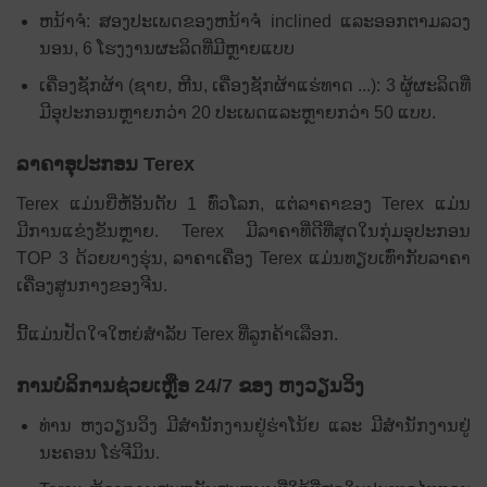
ຫນ້າຈໍ: ສອງປະເພດຂອງຫນ້າຈໍ inclined ແລະອອກຕາມລວງ
ນອນ, 6 ໂຮງງານຜະລິດທີ່ມີຫຼາຍແບບ
ເຄື່ອງຊັກຜ້າ (ຊາຍ, ຫີນ, ເຄື່ອງຊັກຜ້າແຮ່ທາດ ...): 3 ຜູ້ຜະລິດທີ່
ມີອຸປະກອນຫຼາຍກວ່າ 20 ປະເພດແລະຫຼາຍກວ່າ 50 ແບບ.
ລາຄາອຸປະກອນ Terex
Terex ແມ່ນຍີ່ຫໍ້ອັນດັບ 1 ທົ່ວໂລກ, ແຕ່ລາຄາຂອງ Terex ແມ່ນ
ມີການແຂ່ງຂັນຫຼາຍ. Terex ມີລາຄາທີ່ດີທີ່ສຸດໃນກຸ່ມອຸປະກອນ
TOP 3 ດ້ວຍບາງຮຸ່ນ, ລາຄາເຄື່ອງ Terex ແມ່ນທຽບເທົ່າກັບລາຄາ
ເຄື່ອງສູນກາງຂອງຈີນ.
ນີ້ແມ່ນປັດໃຈໃຫຍ່ສໍາລັບ Terex ທີ່ລູກຄ້າເລືອກ.
ການບໍລິການຊ່ວຍເຫຼືອ 24/7 ຂອງ ຫງວຽນວິງ
ທ່ານ ຫງວຽນ​ວິງ ມີ​ສຳນັກງານ​ຢູ່​ຮ່າ​ໂນ້ຍ ​ແລະ ມີ​ສຳນັກງານ​ຢູ່​
ນະຄອນ ​ໂຮ່ຈີ​ມິນ.