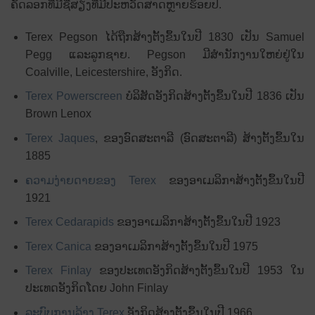
ຄັດລອກທີ່ມີຊື່ສຽງທີ່ມີປະຫວັດສາດຫຼາຍຮ້ອຍປີ.
Terex Pegson ໄດ້ຖືກສ້າງຕັ້ງຂຶ້ນໃນປີ 1830 ເປັນ Samuel
Pegg ແລະລູກຊາຍ. Pegson ມີສໍານັກງານໃຫຍ່ຢູ່ໃນ
Coalville, Leicestershire, ອັງກິດ.
Terex Powerscreen
ບໍລິສັດອັງກິດສ້າງຕັ້ງຂຶ້ນໃນປີ 1836 ເປັນ
Brown Lenox
Terex Jaques
, ຂອງອົດສະຕາລີ (ອົດສະຕາລີ) ສ້າງຕັ້ງຂຶ້ນໃນ
1885
ຄວາມງ່າຍດາຍຂອງ Terex
ຂອງ​ອາ​ເມລິ​ກາ​ສ້າງ​ຕັ້ງ​ຂຶ້ນ​ໃນ​ປີ
1921​
Terex Cedarapids
ຂອງ​ອາ​ເມລິ​ກາ​ສ້າງ​ຕັ້ງ​ຂຶ້ນ​ໃນ​ປີ 1923​
Terex Canica
ຂອງ​ອາ​ເມ​ລິ​ກາ​ສ້າງ​ຕັ້ງ​ຂຶ້ນ​ໃນ​ປີ 1975​
Terex Finlay
ຂອງປະເທດອັງກິດສ້າງຕັ້ງຂຶ້ນໃນປີ 1953 ໃນ
ປະເທດອັງກິດໂດຍ John Finlay
ລະບົບການລ້າງ Terex
ອັງ​ກິດ​ສ້າງ​ຕັ້ງ​ຂຶ້ນ​ໃນ​ປີ 1966​