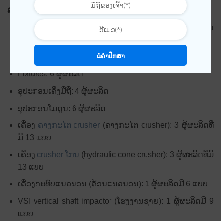
ລະດັບຄວາມຫຼາກຫຼາຍຂອງອຸປະກອນ Terex
ຮູບແບບພະລັງງານ: ການນໍາໃຊ້ກາຊວນ, ໄຟຟ້າຫຼືການລວມກັນ
ຂອງໄຟຟ້າກາຊວນ (ພະລັງງານສອງ)
ຂໍຄຳປຶກສາ
ອຸປະກອນມືຖື: 6 ຜູ້ຜະລິດ
Fixtures: 6 ຜູ້ຜະລິດ
ອຸປະກອນເຄິ່ງມືຖື: 4 ຜູ້ຜະລິດ
ອຸປະກອນໂມດູນ: 6 ຜູ້ຜະລິດ
ເຄື່ອງ
ຄາງກະໄຕ crusher
(ຄາງກະໄຕ crusher): 3 ຜູ້ຜະລິດທີ່
ມີ 13 ແບບ
ເຄື່ອງ
crusher ໂກນ
(hydraulic cone crusher): 3 ຜູ້ຜະລິດທີ່ມີ
13 ແບບ
ເຄື່ອງກະທົບແນວນອນ (ຄ້ອນແນວນອນ): 1 ຜູ້ຜະລິດມີ 6 ແບບ
VSI vertical shaft impactor (ໂຮງງານຊາຍ): 1 ຜູ້ຜະລິດມີ 9
ແບບ