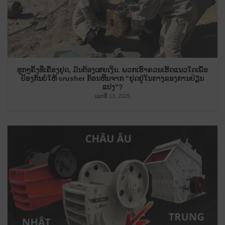
ທຸກໆຄັ້ງທີ່ເຄື່ອງຢຸດ, ມັນຕ້ອງເສຍເງິນ. ພວກ​ເຮົາ​ຄວນ​ເຮັດ​ແນວ​ໃດ​ເພື່ອ​
ປ້ອງ​ກັນ​ບໍ່​ໃຫ້ crusher ກ້ອນ​ຫີນ​ຈາກ "ຢຸດ​ຢູ່​ໃນ​ກາງ​ຂອງ​ການ​ປ່ຽນ​
ແປງ​"​?
ເລກທີ່ 13, 2025