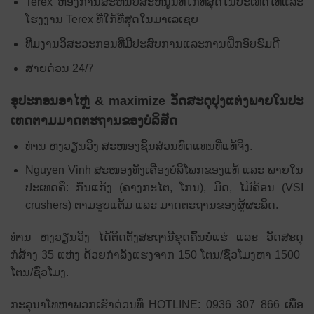
Terex ຫ້ອງການສະຫນັບສະຫນູນທີ່ໃກ້ທີ່ສຸດໃນປະເທດໄທແລະ
ໂຮງງານ Terex ທີ່ໃກ້ທີ່ສຸດໃນມາເລເຊຍ
ທີມງານວິສະວະກອນທີ່ມີປະສົບການແລະການຝຶກອົບຮົມດີ
ສາຍດ່ວນ 24/7
ອຸ​ປະ​ກອນ​ອາ​ໄຫຼ່ & maximize ວັດ​ສະ​ດຸ​ປຸງ​ແຕ່ງ​ພາຍ​ໃນ​ປະ​
ເທດ​ຕາມ​ມາດ​ຕະ​ຖານ​ຂອງ​ບໍ​ລິ​ສັດ​
ທ່ານ ຫງວຽນ​ວິງ ສະໜອງ​ຊິ້ນ​ສ່ວນ​ທົດ​ແທນ​ທີ່​ແທ້​ຈິງ.
Nguyen Vinh ສະໜອງທັງເຄື່ອງບໍລິໂພກຂອງແທ້ ແລະ ພາຍໃນ
ປະເທດຄື: ກັ່ນແກ້ງ (ຄາງກະໄຕ, ໂກນ), ມີດ, ໄມ້ຄ້ອນ (VSI
crushers) ຕາມຮູບແຕ້ມ ແລະ ມາດຕະຖານຂອງຜູ້ຜະລິດ.
ທ່ານ ຫງວຽນ​ວິງ ​ໄດ້​ຕິດ​ຕັ້ງ​ສະ​ຖາ​ນີ​ຂຸດ​ຄົ້ນ​ບໍ່​ແຮ່ ​ແລະ ວັດ​ສະ​ດຸ​
ກໍ່ສ້າງ 35 ​ແຫ່ງ ດ້ວຍ​ກຳລັງ​ແຮງ​ຈາກ 150 ​ໂຕນ/ຊົ່ວ​ໂມງ​ຫາ 1500 ​
ໂຕນ/ຊົ່ວ​ໂມງ.
ກະລຸນາໂທຫາພວກເຮົາດ່ວນທີ່ HOTLINE: 0936 307 866 ເພື່ອ