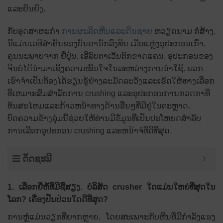
ແລະຍືນຍົງ.
ກັບອຸດສາຫະກໍາ
ການຜະລິດຫີນແລະດິນຊາຍ
ຫວຽດ​ນາມ ກໍ່​ສ້າງ,
ນີ້​ແມ່ນ​ເວ​ທີ​ສຳ​ຄັນ​ຂອງ​ບັນ​ດາ​ນັກ​ລົງ​ທຶນ ເມື່ອ​ແຫຼ່ງ​ອຸ​ປະ​ກອນ​ເກົ່າ,
ຄຸນ​ນະ​ພາບ​ຈາກ ຍີ່​ປຸ່ນ, ເອີ​ລົບ​ຕາ​ເວັນ​ຕົກ​ຂາດ​ແຄນ, ອຸ​ປະ​ກອນ​ຂອງ​
ຈີນ​ບໍ່​ໄດ້​ນຳ​ມາ​ເຊິ່ງ​ຄວາມ​ໝັ້ນ​ໃຈ​ໃນ​ລະ​ຫວ່າງ​ການ​ນຳ​ໃຊ້. ພວກ
ເຮົາຈໍາເປັນຕ້ອງໄດ້ຮຽນຮູ້ຢ່າງລະມັດລະວັງແລະເຮັດໃຫ້ທາງເລືອກ
ທີ່ເຫມາະສົມສໍາລັບການ crushing ແລະອຸປະກອນການກວດກາທີ່
ທັນສະໄຫມແລະກ້າວຫນ້າທາງດ້ານອື່ນໆທີ່ມີຢູ່ໃນຕະຫຼາດ.
ບົດຄວາມຂ້າງລຸ່ມນີ້ຊ່ວຍໃຫ້ທ່ານມີຂໍ້ມູນທີ່ເປັນປະໂຫຍດສໍາລັບ
ການເລືອກອຸປະກອນ crushing ແລະຫນ້າຈໍທີ່ດີທີ່ສຸດ.
ດັດຊະນີ
1. ເລືອກຍີ່ຫໍ້ທີ່ມີຊື່ສຽງ. ບໍລິສັດ crusher ໃດແມ່ນໃຫຍ່ທີ່ສຸດໃນ
ໂລກ? ເຄື່ອງປັ່ນປ່ວນໃດດີທີ່ສຸດ?
ການຫຼໍ່ແມ່ນວຽກທີ່ຍາກຫຼາຍ, ໂດຍສະເພາະກັບຫີນທີ່ມີກຳລັງແຮງ