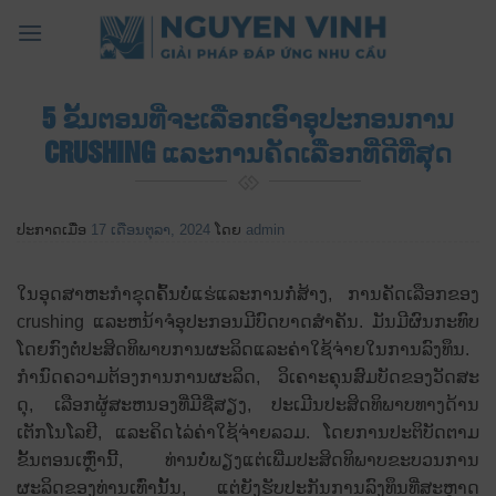
ຂ້າມ
ໄປ
ຫາ
ເນື້ອຫາ
5 ຂັ້ນ​ຕອນ​ທີ່​ຈະ​ເລືອກ​ເອົາ​ອຸ​ປະ​ກອນ​ການ
CRUSHING ແລະ​ການ​ຄັດ​ເລືອກ​ທີ່​ດີ​ທີ່​ສຸດ​
ປະກາດເມື່ອ
17 ເດືອນຕຸລາ, 2024
ໂດຍ
admin
ໃນອຸດສາຫະກໍາຂຸດຄົ້ນບໍ່ແຮ່ແລະການກໍ່ສ້າງ, ການຄັດເລືອກຂອງ
crushing ແລະຫນ້າຈໍອຸປະກອນມີບົດບາດສໍາຄັນ. ມັນມີຜົນກະທົບ
ໂດຍກົງຕໍ່ປະສິດທິພາບການຜະລິດແລະຄ່າໃຊ້ຈ່າຍໃນການລົງທຶນ.
ກໍານົດຄວາມຕ້ອງການການຜະລິດ, ວິເຄາະຄຸນສົມບັດຂອງວັດສະ
ດຸ, ເລືອກຜູ້ສະຫນອງທີ່ມີຊື່ສຽງ, ປະເມີນປະສິດທິພາບທາງດ້ານ
ເຕັກໂນໂລຢີ, ແລະຄິດໄລ່ຄ່າໃຊ້ຈ່າຍລວມ. ໂດຍການປະຕິບັດຕາມ
ຂັ້ນຕອນເຫຼົ່ານີ້, ທ່ານບໍ່ພຽງແຕ່ເພີ່ມປະສິດທິພາບຂະບວນການ
ຜະລິດຂອງທ່ານເທົ່ານັ້ນ, ແຕ່ຍັງຮັບປະກັນການລົງທຶນທີ່ສະຫຼາດ