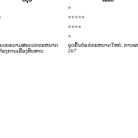
⭐
⭐
⭐⭐⭐⭐⭐
⭐⭐⭐⭐
⭐
ອໍານວຍຄວາມສະດວກຂະຫນາດ
ຂຸດຄົ້ນບໍ່ແຮ່ຂະຫນາດໃຫຍ່, ການຜ
24/7
ຕ້ອງການເຄື່ອງທົນທານ