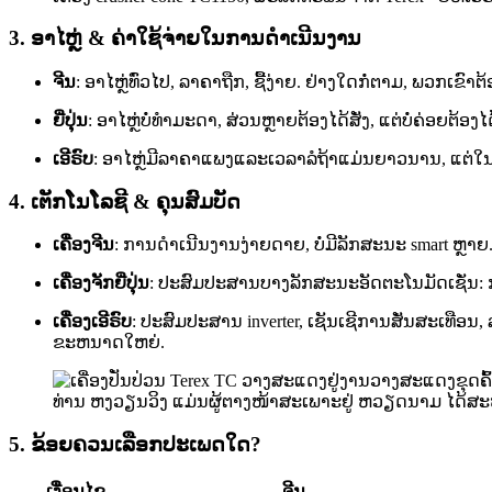
3. ອາໄຫຼ່ & ຄ່າໃຊ້ຈ່າຍໃນການດໍາເນີນງານ
ຈີນ
: ອາໄຫຼ່ທົ່ວໄປ, ລາຄາຖືກ, ຊື້ງ່າຍ. ຢ່າງໃດກໍ່ຕາມ, ພວ
ຍີ່ປຸ່ນ
: ອາໄຫຼ່ບໍ່ທຳມະດາ, ສ່ວນຫຼາຍຕ້ອງໄດ້ສັ່ງ, ແຕ່ບໍ່ຄ່ອຍຕ້
ເອີຣົບ
: ອາໄຫຼ່ມີລາຄາແພງແລະເວລາລໍຖ້າແມ່ນຍາວນານ, ແຕ
4. ເຕັກໂນໂລຊີ & ຄຸນສົມບັດ
ເຄື່ອງຈີນ
: ການ​ດໍາ​ເນີນ​ງານ​ງ່າຍ​ດາຍ​, ບໍ່​ມີ​ລັກ​ສະ​ນະ smart
ເຄື່ອງຈັກຍີ່ປຸ່ນ
: ປະສົມປະສານບາງລັກສະນະອັດຕະໂນມັດເຊັ່ນ: 
ເຄື່ອງເອີຣົບ
: ປະສົມປະສານ inverter, ເຊັນເຊີການສັ່ນສະເທື
ຂະຫນາດໃຫຍ່.
ທ່ານ ຫງວຽນ​ວິງ ​ແມ່ນ​ຜູ້​ຕາງ​ໜ້າ​ສະ​ເພາະ​ຢູ່ ຫວຽດນາມ ​ໄດ້​ສະໜອງ
5. ຂ້ອຍຄວນເລືອກປະເພດໃດ?
ເງື່ອນໄຂ
ຈີນ