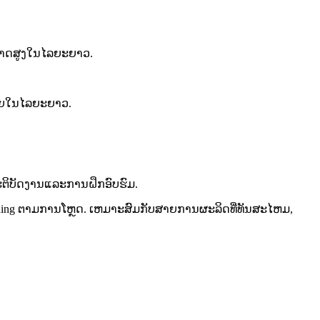
ສາມາດສູງໃນໄລຍະຍາວ.
່າຍໃນໄລຍະຍາວ.
ະຕິບັດງານແລະການຝຶກອົບຮົມ.
inding ຕາມການໂຫຼດ. ເຫມາະສົມກັບສາຍການຜະລິດທີ່ທັນສະໄຫມ,