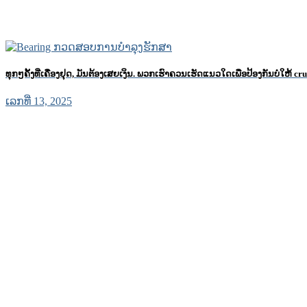
ທຸກໆຄັ້ງທີ່ເຄື່ອງຢຸດ, ມັນຕ້ອງເສຍເງິນ. ພວກ​ເຮົາ​ຄວນ​ເຮັດ​ແນວ​ໃດ​ເພື່ອ​ປ້ອງ​ກັນ​ບໍ່​ໃຫ້ c
ເລກທີ່ 13, 2025