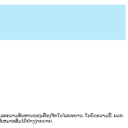
ານແລະຄວາມທົນທານຂອງເຄື່ອງຈັກໃນໄລຍະຍາວ. ໃນບົດຄວາມນີ້, ພວກ
ທີ່ເຫມາະສົມໄດ້ຢ່າງງ່າຍດາຍ.