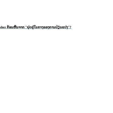
rusher ກ້ອນ​ຫີນ​ຈາກ "ຢຸດ​ຢູ່​ໃນ​ກາງ​ຂອງ​ການ​ປ່ຽນ​ແປງ​"​?