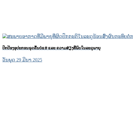
ປົກປ້ອງອຸປະກອນຂຸດຄົ້ນບໍ່ແຮ່ ແລະ ຄວາມສ່ຽງທີ່ພົບໃນລະດູພາຍຸ
ວັນພຸດ 29 ມີນາ 2025