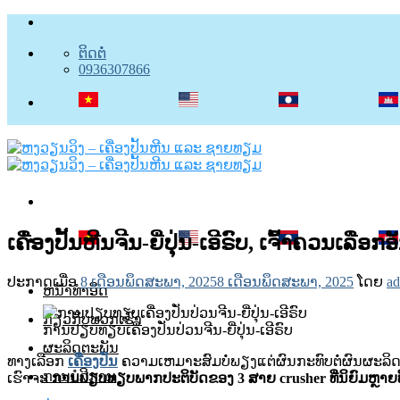
ຂ້າມ
ໄປ
ຕິດຕໍ່
ຫາ
0936307866
ເນື້ອຫາ
ເຄື່ອງປັ້ນຫີນຈີນ-ຍີ່ປຸ່ນ-ເອີຣົບ, ເຈົ້າຄວນເລືອກ
ປະກາດເມື່ອ
8 ເດືອນພຶດສະພາ, 2025
8 ເດືອນພຶດສະພາ, 2025
ໂດຍ
a
ຫນ້າທໍາອິດ
ກ່ຽວກັບພວກເຮົາ
ການປຽບທຽບເຄື່ອງປັ່ນປ່ວນຈີນ-ຍີ່ປຸ່ນ-ເອີຣົບ
ຜະລິດຕະພັນ
ທາງເລືອກ
ເຄື່ອງປັ່ນ
ຄວາມເຫມາະສົມບໍ່ພຽງແຕ່ຜົນກະທົບຕໍ່ຜົນຜະລິ
ການບໍລິການ
ເຮົາຈະ
ການປຽບທຽບພາກປະຕິບັດຂອງ 3 ສາຍ crusher ທີ່ນິຍົມຫຼາຍທີ່ສຸດ