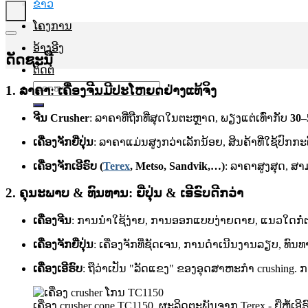
ຂ່າວ
ໂຄງການ
ອ້າງອີງ
ດັດຊະນີ
ຕິດຕໍ່
ຊອກ
1. ລາຄາ: ເຄື່ອງຈີນມີປະໂຫຍດຢ່າງແທ້ຈິງ
ຫາ:
ຈີນ Crusher
: ລາຄາທີ່ຖືກທີ່ສຸດໃນຕະຫຼາດ, ພຽງແຕ່ເທົ່າກັບ
30
ເຄື່ອງຈັກຍີ່ປຸ່ນ
: ລາຄາແມ່ນສູງກວ່າເລັກນ້ອຍ, ສິນຄ້າທີ່ໃຊ້ປົກກະຕ
ເຄື່ອງຈັກເອີຣົບ (
Terex
, Metso, Sandvik,…)
: ລາຄາສູງສຸດ, ສາ
2. ຄຸນະພາບ & ທົນທານ: ຍີ່ປຸ່ນ & ເອີຣົບດີກວ່າ
ເຄື່ອງຈີນ
: ການນໍາໃຊ້ງ່າຍ, ການອອກແບບງ່າຍດາຍ, ແນວໃດກໍ່ຕາມ, 
ເຄື່ອງຈັກຍີ່ປຸ່ນ
: ເຄື່ອງຈັກທີ່ຊັດເຈນ, ການດໍາເນີນງານລຽບ, ທົນ
ເຄື່ອງເອີຣົບ
: ຖືວ່າເປັນ "ລັດແຂງ" ຂອງອຸດສາຫະກໍາ crushing. 
ເຄື່ອງ crusher cone TC1150, ຜະລິດຕະພັນຈາກ Terex - ຍີ່ຫໍ້