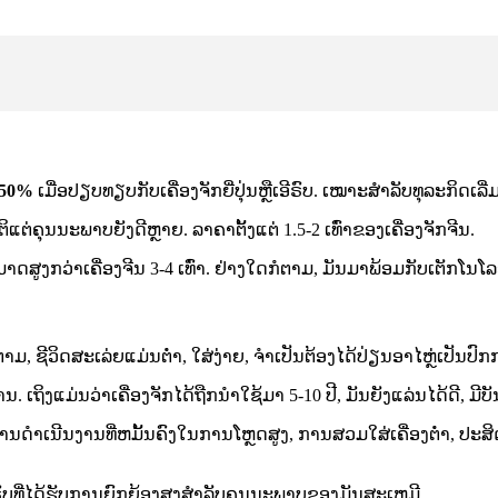
–50%
ເມື່ອປຽບທຽບກັບເຄື່ອງຈັກຍີ່ປຸ່ນຫຼືເອີຣົບ. ເໝາະສຳລັບທຸລະກິດເລີ່
ິແຕ່ຄຸນນະພາບຍັງດີຫຼາຍ. ລາຄາຕັ້ງແຕ່ 1.5-2 ເທົ່າຂອງເຄື່ອງຈັກຈີນ.
ມາດສູງກວ່າເຄື່ອງຈີນ 3-4 ເທົ່າ. ຢ່າງໃດກໍຕາມ, ມັນມາພ້ອມກັບເຕັກໂ
ຊີວິດສະເລ່ຍແມ່ນຕ່ໍາ, ໃສ່ງ່າຍ, ຈໍາເປັນຕ້ອງໄດ້ປ່ຽນອາໄຫຼ່ເປັນປົກກ
ທານ. ເຖິງແມ່ນວ່າເຄື່ອງຈັກໄດ້ຖືກນໍາໃຊ້ມາ 5-10 ປີ, ມັນຍັງແລ່ນໄດ້
ການດໍາເນີນງານທີ່ຫມັ້ນຄົງໃນການໂຫຼດສູງ, ການສວມໃສ່ເຄື່ອງຕ່ໍາ, ປະສິ
ເອີຣົບທີ່ໄດ້ຮັບການຍົກຍ້ອງສູງສໍາລັບຄຸນນະພາບຂອງມັນສະເຫມີ.