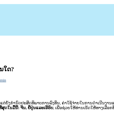
ອັນໃດ?
dmin
ດແຕ່ຍັງກໍານົດປະສິດທິພາບການລົງທຶນ, ຄ່າໃຊ້ຈ່າຍໃນການດໍາເນີນງ
ໃນມື້ນີ້: ຈີນ, ຍີ່ປຸ່ນແລະເອີຣົບ
, ເພື່ອຊ່ວຍໃຫ້ທ່ານເຮັດໃຫ້ທາງເລືອກ