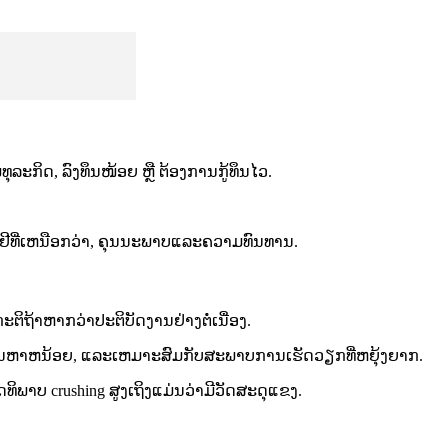
ມທຸລະກິດ, ລົງທຶນໜ້ອຍ ຫຼື ຕ້ອງການກູ້ທຶນໄວ.
ນໂລຢີທີ່ເຫນືອກວ່າ, ຄຸນນະພາບແລະຄວາມທົນທານ.
ະຕິຖ້າຫາກວ່າປະຕິບັດງານຢ່າງຕໍ່ເນື່ອງ.
ດີ, ມີບັນຫາຫນ້ອຍ, ແລະເຫມາະສົມກັບສະພາບການເຮັດວຽກທີ່ຫຍຸ້ງຍາກ.
ດທິພາບ crushing ສູງເຖິງແມ່ນວ່າມີວັດສະດຸແຂງ.