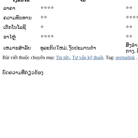
⭐⭐⭐⭐
⭐⭐
ລາຄາ
⭐⭐
⭐⭐⭐
ຄວາມທົນທານ
⭐
⭐⭐
ເຕັກໂນໂລຊີ
⭐⭐⭐⭐
⭐⭐
ອາໄຫຼ່
ສິ່ງ
ເຫມາະສໍາລັບ
ທຸລະກິດໃຫມ່, ງົບປະມານຕ່ໍາ
ກາງ, 
Bài viết thuộc chuyên mục
Tin tức
,
Tư vấn kỹ thuật
. Tag:
permalink
.
ບົດຄວາມທີ່ກ່ຽວຂ້ອງ