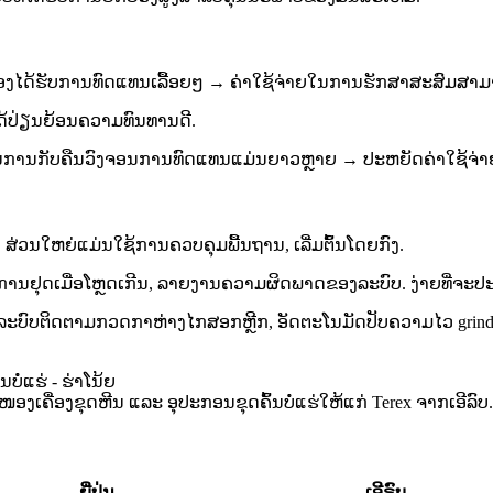
ກເຂົາຕ້ອງໄດ້ຮັບການທົດແທນເລື້ອຍໆ → ຄ່າໃຊ້ຈ່າຍໃນການຮັກສາສະສົມ
ອງໄດ້ປ່ຽນຍ້ອນຄວາມທົນທານດີ.
່ໃນການກັບຄືນວົງຈອນການທົດແທນແມ່ນຍາວຫຼາຍ → ປະຫຍັດຄ່າໃຊ້ຈ
 ຫຼາຍ​. ສ່ວນໃຫຍ່ແມ່ນໃຊ້ການຄວບຄຸມພື້ນຖານ, ເລີ່ມຕົ້ນໂດຍກົງ.
ການຢຸດເມື່ອໂຫຼດເກີນ, ລາຍງານຄວາມຜິດພາດຂອງລະບົບ. ງ່າຍທີ່ຈະປ
ອນ, ລະບົບຕິດຕາມກວດກາຫ່າງໄກສອກຫຼີກ, ອັດຕະໂນມັດປັບຄວາມໄວ gr
​ເຄື່ອງ​ຂຸດ​ຫີນ ​ແລະ ອຸປະກອນ​ຂຸດ​ຄົ້ນ​ບໍ່​ແຮ່​ໃຫ້​ແກ່ Terex ຈາກ​ເອີ​ລົບ.
ຍີ່ປຸ່ນ
ເອີຣົບ