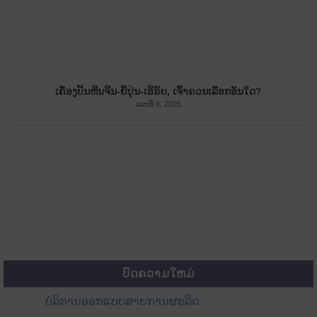
ເຄື່ອງປັ້ນຫີນຈີນ-ຍີ່ປຸ່ນ-ເອີຣົບ, ເຈົ້າຄວນເລືອກອັນໃດ?
ເລກທີ່ 8, 2025
ບົດຄວາມໃຫມ່
ບໍລິການອອກແບບສາຍການຜະລິດ