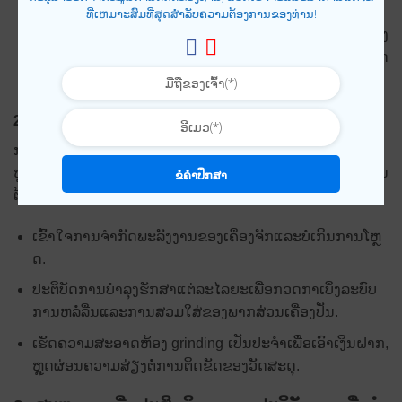
crushing.
ທີ່ເຫມາະສົມທີ່ສຸດສໍາລັບຄວາມຕ້ອງການຂອງທ່ານ!
ກັບ
ໂຮງງານໄມ້ຄ້ອນ
, ຄວນຕິດຕາມກວດກາການສວມໃສ່ຂອງ
sieve ໄດ້. ຫຼີກເວັ້ນການກໍລະນີຂອງ sieve ໄດ້ອຸດຕັນແລະເຮັດ
ໃຫ້ເກີດການອຸດຕັນຂອງວັດສະດຸ.
2.4 ປັບປຸງທັກສະການທໍາງານ ແລະ ບໍາລຸງຮັກສາອຸປະກອນ
ການຝຶກອົບຮົມຂອງຜູ້ປະຕິບັດງານທີ່ມີຄວາມຮູ້ສະເພາະຈະຊ່ວຍ
ຫຼຸດຜ່ອນ
ຄວາມຜິດພາດໃນຂະບວນການຂັດ
. ຜູ້ປະຕິບັດງານ
ຂໍຄຳປຶກສາ
ຕ້ອງການ:
ເຂົ້າໃຈການຈໍາກັດພະລັງງານຂອງເຄື່ອງຈັກແລະບໍ່ເກີນການໂຫຼ
ດ.
ປະຕິບັດການບໍາລຸງຮັກສາແຕ່ລະໄລຍະເພື່ອກວດກາເບິ່ງລະບົບ
ການຫລໍ່ລື່ນແລະການສວມໃສ່ຂອງພາກສ່ວນເຄື່ອງປັ່ນ.
ເຮັດຄວາມສະອາດຫ້ອງ grinding ເປັນປະຈໍາເພື່ອເອົາເງິນຝາກ,
ຫຼຸດຜ່ອນຄວາມສ່ຽງຕໍ່ການຕິດຂັດຂອງວັດສະດຸ.