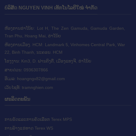
ບໍລິສັດ NGUYEN VINH ເທັກໂນໂລຍີໃໝ່ ຈຳກັດ
ຫ້ອງການຮ່າໂນ້ຍ: Lot H, The Zen Gamuda, Gamuda Garden,
Tran Phu, Hoang Mai, ຮ່າໂນ້ຍ
ຫ້ອງການເມືອງ. HCM: Landmark 5, Vinhomes Central Park, War
22, Binh Thanh, ນະຄອນ. HCM
ໂຮງງານ: Km3, D. ຟານ​ຕົງ​ຕື, ເມືອງ​ແທງ​ຈີ, ຮ່າ​ໂນ້ຍ
ສາຍດ່ວນ: 0936307866
ອີເມລ:
hoangngx82@gmail.com
ເວັບໄຊທ໌: tramnghien.com
ຜະລິດຕະພັນ
ການ​ຂັດ​ແລະ​ການ​ຄັດ​ເລືອກ Terex MPS​
ການລ້າງແຮ່ທາດ Terex WS