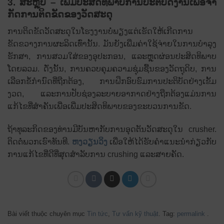
3. ສະຫຼຸບ – ເພີ່ມປະສິດທິພາບການປະຕິບັດງານເພື່ອຈໍາ
ກັດການຕິດຂັດຂອງວັດສະດຸ
ການຕິດຂັດວັດສະດຸໃນໂຮງງານບໍ່ພຽງແຕ່ເຮັດໃຫ້ເກີດການ
ຂັດຂວາງການຜະລິດເທົ່ານັ້ນ. ມັນຍັງເພີ່ມຄ່າໃຊ້ຈ່າຍໃນການບໍາລຸງ
ຮັກສາ, ການສວມໃສ່ຂອງອຸປະກອນ, ແລະຫຼຸດຜ່ອນປະສິດທິພາບ
ໂດຍລວມ. ດັ່ງນັ້ນ, ການຄວບຄຸມຄວາມຊຸ່ມຊື້ນຂອງວັດຖຸດິບ, ການ
ເລືອກຂໍ້ກໍານົດທີ່ຖືກຕ້ອງ, ການຝຶກອົບຮົມການປະຕິບັດຢ່າງເຂັ້ມ
ງວດ, ແລະການປັບຊ່ອງລະບາຍອາກາດຢ່າງຖືກຕ້ອງແມ່ນການ
ແກ້ໄຂທີ່ສໍາຄັນເພື່ອເພີ່ມປະສິດທິພາບຂອງຂະບວນການຂັດ.
ຖ້າທຸລະກິດຂອງທ່ານມີບັນຫາກັບການອຸດຕັນວັດສະດຸໃນ crusher.
ຕິດຕໍ່ພວກເຮົາທັນທີ.
ຫງວຽນວິງ
ເພື່ອໃຫ້ໄດ້ຮັບຄໍາແນະນໍາກ່ຽວກັບ
ການແກ້ໄຂທີ່ດີທີ່ສຸດສໍາລັບການ crushing ແລະສາຍຄັດ.
Bài viết thuộc chuyên mục
Tin tức
,
Tư vấn kỹ thuật
. Tag:
permalink
.