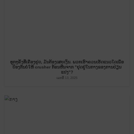
ທຸກໆຄັ້ງທີ່ເຄື່ອງຢຸດ, ມັນຕ້ອງເສຍເງິນ. ພວກ​ເຮົາ​ຄວນ​ເຮັດ​ແນວ​ໃດ​ເພື່ອ​
ປ້ອງ​ກັນ​ບໍ່​ໃຫ້ crusher ກ້ອນ​ຫີນ​ຈາກ "ຢຸດ​ຢູ່​ໃນ​ກາງ​ຂອງ​ການ​ປ່ຽນ​
ແປງ​"​?
ເລກທີ່ 13, 2025