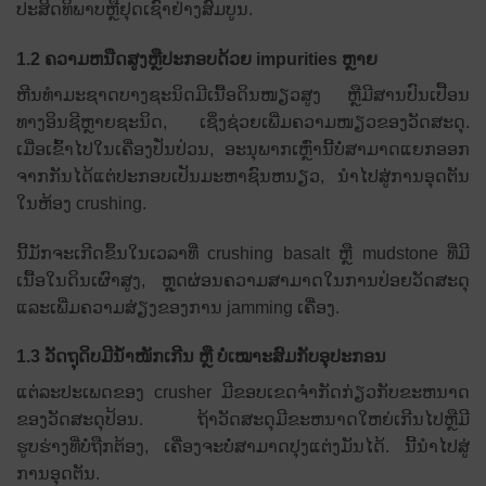
ປະສິດທິພາບຫຼືຢຸດເຊົາຢ່າງສົມບູນ.
1.2 ຄວາມຫນືດສູງຫຼືປະກອບດ້ວຍ impurities ຫຼາຍ
ຫີນທຳມະຊາດບາງຊະນິດມີເນື້ອດິນໜຽວສູງ ຫຼືມີສານປົນເປື້ອນ
ທາງອິນຊີຫຼາຍຊະນິດ, ເຊິ່ງຊ່ວຍເພີ່ມຄວາມໜຽວຂອງວັດສະດຸ.
ເມື່ອເຂົ້າໄປໃນເຄື່ອງປັ່ນປ່ວນ, ອະນຸພາກເຫຼົ່ານີ້ບໍ່ສາມາດແຍກອອກ
ຈາກກັນໄດ້ແຕ່ປະກອບເປັນມະຫາຊົນຫນຽວ, ນໍາໄປສູ່ການອຸດຕັນ
ໃນຫ້ອງ crushing.
ນີ້ມັກຈະເກີດຂຶ້ນໃນເວລາທີ່ crushing basalt ຫຼື mudstone ທີ່ມີ
ເນື້ອໃນດິນເຜົາສູງ, ຫຼຸດຜ່ອນຄວາມສາມາດໃນການປ່ອຍວັດສະດຸ
ແລະເພີ່ມຄວາມສ່ຽງຂອງການ jamming ເຄື່ອງ.
1.3 ວັດຖຸດິບມີນໍ້າໜັກເກີນ ຫຼື ບໍ່ເໝາະສົມກັບອຸປະກອນ
ແຕ່ລະປະເພດຂອງ crusher ມີຂອບເຂດຈໍາກັດກ່ຽວກັບຂະຫນາດ
ຂອງວັດສະດຸປ້ອນ. ຖ້າວັດສະດຸມີຂະຫນາດໃຫຍ່ເກີນໄປຫຼືມີ
ຮູບຮ່າງທີ່ບໍ່ຖືກຕ້ອງ, ເຄື່ອງຈະບໍ່ສາມາດປຸງແຕ່ງມັນໄດ້. ນີ້ນໍາໄປສູ່
ການອຸດຕັນ.