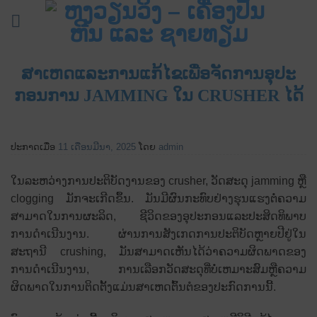
ຂ້າມ
ໄປ
ຫາ
ເນື້ອຫາ
ສາ​ເຫດ​ແລະ​ການ​ແກ້​ໄຂ​ເພື່ອ​ຈັດ​ການ​ອຸ​ປະ​
ກອນ​ການ JAMMING ໃນ CRUSHER ໄດ້​
ປະກາດເມື່ອ
11 ເດືອນມີນາ, 2025
ໂດຍ
admin
ໃນລະຫວ່າງການປະຕິບັດງານຂອງ crusher, ວັດສະດຸ jamming ຫຼື
clogging ມັກຈະເກີດຂຶ້ນ. ມັນມີຜົນກະທົບຢ່າງຮຸນແຮງຕໍ່ຄວາມ
ສາມາດໃນການຜະລິດ, ຊີວິດຂອງອຸປະກອນແລະປະສິດທິພາບ
ການດໍາເນີນງານ. ຜ່ານການສັງເກດການປະຕິບັດຫຼາຍປີຢູ່ໃນ
ສະຖານີ crushing, ມັນສາມາດເຫັນໄດ້ວ່າຄວາມຜິດພາດຂອງ
ການດໍາເນີນງານ, ການເລືອກວັດສະດຸທີ່ບໍ່ເຫມາະສົມຫຼືຄວາມ
ຜິດພາດໃນການຕິດຕັ້ງແມ່ນສາເຫດຕົ້ນຕໍຂອງປະກົດການນີ້.