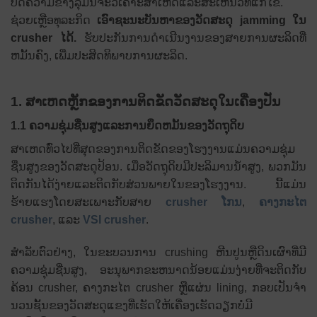
ບົດຄວາມຂ້າງລຸ່ມນີ້ຈະວິເຄາະສາເຫດແລະສະເຫນີວິທີແກ້ໄຂ.
ຊ່ວຍເຫຼືອທຸລະກິດ
ເອົາຊະນະບັນຫາຂອງວັດສະດຸ jamming ໃນ
crusher ໄດ້.
ຮັບປະກັນການດໍາເນີນງານຂອງສາຍການຜະລິດທີ່
ຫມັ້ນຄົງ, ເພີ່ມປະສິດທິພາບການຜະລິດ.
1. ສາເຫດຫຼັກຂອງການຕິດຂັດວັດສະດຸໃນເຄື່ອງປັ່ນ
1.1 ຄວາມຊຸ່ມຊື່ນສູງແລະການຍຶດຫມັ້ນຂອງວັດຖຸດິບ
ສາເຫດທົ່ວໄປທີ່ສຸດຂອງການຕິດຂັດຂອງໂຮງງານແມ່ນຄວາມຊຸ່ມ
ຊື່ນສູງຂອງວັດສະດຸປ້ອນ. ເມື່ອວັດຖຸດິບມີປະລິມານນ້ໍາສູງ, ພວກມັນ
ຕິດກັນໄດ້ງ່າຍແລະຕິດກັບສ່ວນພາຍໃນຂອງໂຮງງານ. ນີ້ແມ່ນ
ຮ້າຍແຮງໂດຍສະເພາະກັບສາຍ
crusher ໂກນ
,
ຄາງກະໄຕ
crusher
, ແລະ
VSI crusher
.
ສໍາລັບຕົວຢ່າງ, ໃນຂະບວນການ crushing ຫີນປູນຫຼືດິນເຜົາທີ່ມີ
ຄວາມຊຸ່ມຊື່ນສູງ, ອະນຸພາກຂະຫນາດນ້ອຍແມ່ນງ່າຍທີ່ຈະຕິດກັບ
ຄ້ອນ crusher, ຄາງກະໄຕ crusher ຫຼືແຜ່ນ lining, ກອບເປັນຈໍາ
ນວນຊັ້ນຂອງວັດສະດຸແຂງທີ່ເຮັດໃຫ້ເຄື່ອງເຮັດວຽກບໍ່ມີ