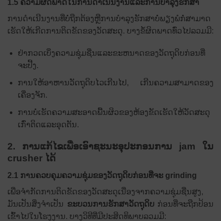
1.5 ຄວາມຜິດພາດໃນການດໍາເນີນງານແລະການບໍາລຸງຮັກສາ
ການດໍາເນີນງານທີ່ບໍ່ຖືກຕ້ອງຫຼືການບໍາລຸງຮັກສາບໍ່ພຽງພໍກໍ່ສາມາດ
ເຮັດໃຫ້ເກີດການຕິດຂັດຂອງວັດສະດຸ. ບາງຂໍ້ຜິດພາດທົ່ວໄປລວມມີ:
ຢ່າກວດເບິ່ງຄວາມຊຸ່ມຊື່ນແລະຂະຫນາດຂອງວັດຖຸດິບກ່ອນທີ່
ຈະປີ້ງ.
ການໃຫ້ອາຫານວັດຖຸດິບໄວເກີນໄປ, ເກີນຄວາມສາມາດຂອງ
ເຄື່ອງຈັກ.
ການບໍ່ເຮັດຄວາມສະອາດພື້ນຜິວຂອງຫ້ອງຂັດເຮັດໃຫ້ວັດສະດຸ
ເກົ່າຕິດແລະອຸດຕັນ.
2. ການ​ແກ້​ໄຂ​ເພື່ອ​ເອົາ​ຊະ​ນະ​ອຸ​ປະ​ກອນ​ການ jam ໃນ
crusher ໄດ້​
2.1 ການຄວບຄຸມຄວາມຊຸ່ມຂອງວັດຖຸດິບກ່ອນທີ່ຈະ grinding
ເພື່ອຈໍາກັດການຕິດຂັດຂອງວັດສະດຸເນື່ອງຈາກຄວາມຊຸ່ມຊື່ນສູງ,
ມັນເປັນສິ່ງຈໍາເປັນ
ຂະບວນການຮັກສາວັດຖຸດິບ
ກ່ອນທີ່ຈະຖືກປ້ອນ
ເຂົ້າໄປໃນໂຮງງານ. ບາງວິທີທີ່ມີປະສິດທິພາບລວມມີ: