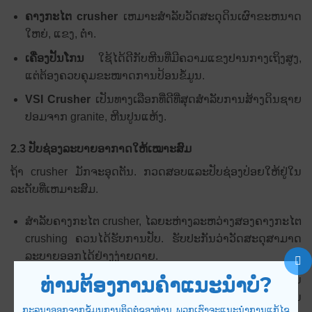
ຄາງກະໄຕ crusher
ເຫມາະສໍາລັບວັດສະດຸດິນເຜົາຂະຫນາດ
ໃຫຍ່, ແຂງ, ຕ່ໍາ.
ເຄື່ອງປັ້ນໂກນ
ໃຊ້ໄດ້ດີກັບຫີນທີ່ມີຄວາມແຂງປານກາງເຖິງສູງ,
ແຕ່ຕ້ອງຄວບຄຸມຂະໜາດການປ້ອນຂໍ້ມູນ.
VSI Crusher
ເປັນທາງເລືອກທີ່ດີທີ່ສຸດສໍາລັບການສ້າງດິນຊາຍ
ປອມຈາກ granite, ຫີນປູນແຫ້ງ.
2.3 ປັບຊ່ອງລະບາຍອາກາດໃຫ້ເໝາະສົມ
ຖ້າ crusher ມັກຈະອຸດຕັນ. ກວດ​ສອບ​ແລະ​ປັບ​ຊ່ອງ​ປ່ອຍ​ໃຫ້​ຢູ່​ໃນ​
ລະ​ດັບ​ທີ່​ເຫມາະ​ສົມ​.
ສໍາລັບຄາງກະໄຕ crusher, ໄລຍະຫ່າງລະຫວ່າງສອງຄາງກະໄຕ
crushing ຄວນໄດ້ຮັບການປັບ. ຮັບປະກັນວ່າວັດສະດຸສາມາດ
ລະບາຍອອກໄດ້ຢ່າງງ່າຍດາຍ.
ທ່ານຕ້ອງການຄໍາແນະນໍາບໍ?
ສໍາລັບ crusher ໂກນ, ມັນເປັນສິ່ງຈໍາເປັນເພື່ອກວດກາເບິ່ງການ
ເປີດປະຕູປ່ອຍ. ຫຼີກເວັ້ນການສະສົມວັດສະດຸຢູ່ໃນສະພາການ
ກະລຸນາອອກຈາກຂໍ້ມູນການຕິດຕໍ່ຂອງທ່ານ, ພວກເຮົາຈະແນະນໍາການແກ້ໄຂ