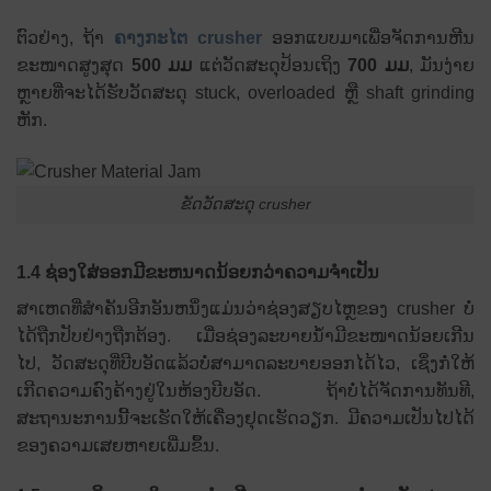
ຕົວຢ່າງ, ຖ້າ
ຄາງກະໄຕ crusher
ອອກແບບມາເພື່ອຈັດການຫີນ
ຂະໜາດສູງສຸດ
500 ມມ
ແຕ່ວັດສະດຸປ້ອນເຖິງ
700 ມມ
, ມັນງ່າຍ
ຫຼາຍທີ່ຈະໄດ້ຮັບວັດສະດຸ stuck, overloaded ຫຼື shaft grinding
ຫັກ.
ຂັດວັດສະດຸ crusher
1.4 ຊ່ອງໃສ່ອອກມີຂະຫນາດນ້ອຍກວ່າຄວາມຈໍາເປັນ
ສາເຫດທີ່ສໍາຄັນອີກອັນຫນຶ່ງແມ່ນວ່າຊ່ອງສຽບໄຫຼຂອງ crusher ບໍ່
ໄດ້ຖືກປັບຢ່າງຖືກຕ້ອງ. ເມື່ອຊ່ອງລະບາຍນ້ຳມີຂະໜາດນ້ອຍເກີນ
ໄປ, ວັດສະດຸທີ່ບີບອັດແລ້ວບໍ່ສາມາດລະບາຍອອກໄດ້ໄວ, ເຊິ່ງກໍ່ໃຫ້
ເກີດຄວາມຄົງຄ້າງຢູ່ໃນຫ້ອງບີບອັດ. ຖ້າບໍ່ໄດ້ຈັດການທັນທີ,
ສະຖານະການນີ້ຈະເຮັດໃຫ້ເຄື່ອງຢຸດເຮັດວຽກ. ມີຄວາມເປັນໄປໄດ້
ຂອງຄວາມເສຍຫາຍເພີ່ມຂຶ້ນ.