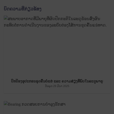
ບົດຄວາມທີ່ກ່ຽວຂ້ອງ
ປົກປ້ອງອຸປະກອນຂຸດຄົ້ນບໍ່ແຮ່ ແລະ ຄວາມສ່ຽງທີ່ພົບໃນລະດູພາຍຸ
ວັນພຸດ 29 ມີນາ 2025