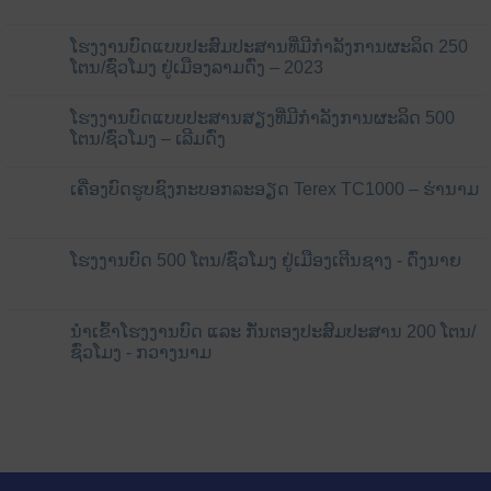
ໂຮງງານບົດແບບປະສົມປະສານທີ່ມີກຳລັງການຜະລິດ 250
ໂຕນ/ຊົ່ວໂມງ ຢູ່ເມືອງລາມດົ່ງ – 2023
ໂຮງງານບົດແບບປະສານສຽງທີ່ມີກຳລັງການຜະລິດ 500
ໂຕນ/ຊົ່ວໂມງ – ເລີມດົ່ງ
ເຄື່ອງບົດຮູບຊົງກະບອກລະອຽດ Terex TC1000 – ຮ່ານາມ
ໂຮງງານບົດ 500 ໂຕນ/ຊົ່ວໂມງ ຢູ່ເມືອງເຕີນຊາງ - ດົ່ງນາຍ
ນຳເຂົ້າໂຮງງານບົດ ແລະ ກັ່ນຕອງປະສົມປະສານ 200 ໂຕນ/
ຊົ່ວໂມງ - ກວາງນາມ