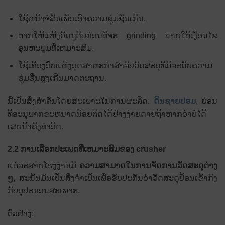
ໃຊ້ຫນ້າຈໍສັ່ນເພື່ອເອົາຄວາມຊຸ່ມຊື່ນເກີນ.
ຕາກໃຫ້ແຫ້ງວັດຖຸດິບກ່ອນທີ່ຈະ grinding ພາຍໃຕ້ເງື່ອນໄຂ
ອຸນຫະພູມທີ່ເຫມາະສົມ.
ໃຊ້ເຄື່ອງອົບແຫ້ງອຸດສາຫະກໍາສໍາລັບວັດສະດຸທີ່ມີລະດັບຄວາມ
ຊຸ່ມຊື່ນສູງເກີນມາດຕະຖານ.
ນີ້ເປັນສິ່ງສໍາຄັນໂດຍສະເພາະໃນການຜະລິດ.
ດິນຊາຍປອມ
, ບ່ອນ
ທີ່ອະນຸພາກຂະຫນາດນ້ອຍຕິດໄດ້ຢ່າງງ່າຍດາຍຖ້າຫາກວ່າບໍ່ໄດ້
ເສຍນ້ໍາຄັ້ງທໍາອິດ.
2.2 ການເລືອກປະເພດທີ່ເຫມາະສົມຂອງ crusher
ແຕ່ລະສາຍໂຮງງານມີ
ຄວາມສາມາດໃນການຈັດການວັດສະດຸຕ່າງ
ໆ
, ສະນັ້ນມັນເປັນສິ່ງຈໍາເປັນເພື່ອຮັບປະກັນວ່າວັດສະດຸປ້ອນເຂົ້າກົງ
ກັບອຸປະກອນສະເພາະ.
ຕົວຢ່າງ: