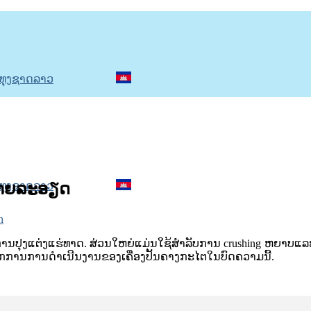
ນລາຍລະອຽດ
n
ານປຸງແຕ່ງແຮ່ທາດ. ສ່ວນໃຫຍ່ແມ່ນໃຊ້ສໍາລັບການ crushing ຫຍາບແລະ
ະຫຼັກການການດໍາເນີນງານຂອງເຄື່ອງປັ້ນຄາງກະໄຕໃນບົດຄວາມນີ້.