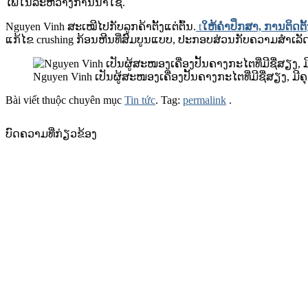
ໄພໃນລະຫວ່າງການນໍາໃຊ້.
Nguyen Vinh ສະເໝີໄປກັບລູກຄ້າຕັ້ງແຕ່ຕົ້ນ.
t
ໃຫ້ຄໍາປຶກສາ, ການຕິດຕັ້
ແກ້ໄຂ crushing ກ້ອນຫີນທີ່ສົມບູນແບບ, ປະກອບສ່ວນກັບຄວາມສໍາເລັ
Nguyen Vinh ເປັນຜູ້ສະໜອງເຄື່ອງປັ້ນຄາງກະໄຕທີ່ມີຊື່ສຽງ,
Bài viết thuộc chuyên mục
Tin tức
. Tag:
permalink
.
ບົດຄວາມທີ່ກ່ຽວຂ້ອງ