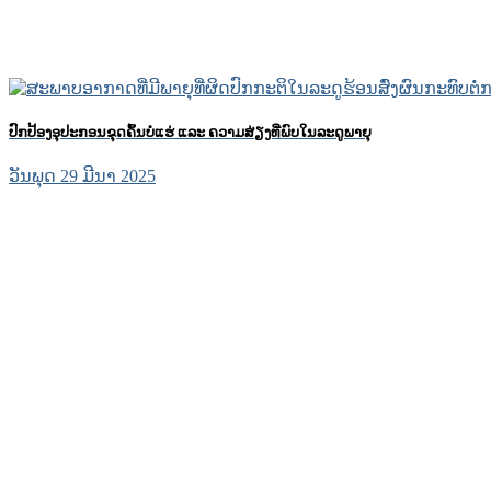
ປົກປ້ອງອຸປະກອນຂຸດຄົ້ນບໍ່ແຮ່ ແລະ ຄວາມສ່ຽງທີ່ພົບໃນລະດູພາຍຸ
ວັນພຸດ 29 ມີນາ 2025