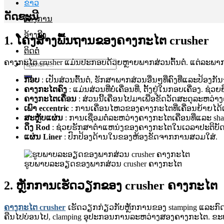
ຂ່າວ
ດັດຊະນີ
ໂຄງການ
ອ້າງອີງ
1. ໂຄງສ້າງພື້ນຖານຂອງຄາງກະໄຕ crusher
ຕິດຕໍ່
ຄາງກະໄຕ crusher ແມ່ນປະກອບດ້ວຍຫຼາຍພາກສ່ວນຕົ້ນຕໍ. ແຕ່​ລະ​ພາກ​ສ່ວນ​
ຊອກ
ຫາ:
ກອບ
: ເປັນສ່ວນຕົ້ນຕໍ, ຮັກສາພາກສ່ວນອື່ນໆທີ່ຄົງທີ່ແລະປ້ອງກັ
ຄາງກະໄຕຄົງ
: ແມ່ນສ່ວນທີ່ບໍ່ເຄື່ອນທີ່, ຕັ້ງຢູ່ໃນກອບເຄື່ອງ
ຄາງກະໄຕເຄື່ອນ
: ສ່ວນນີ້ເຄື່ອນໄປມາເພື່ອຂັດວັດສະດຸລະຫວ່າ
ເພົາ eccentric
: ການເຄື່ອນໄຫວຂອງຄາງກະໄຕທີ່ເຄື່ອນຍ້າຍໄດ້ແມ່
ສະຫຼັບແຜ່ນ
: ການເຊື່ອມຕໍ່ລະຫວ່າງຄາງກະໄຕເຄື່ອນທີ່ແລະ sh
ດຶງ Rod
: ຊ່ວຍຮັກສາຕໍາແຫນ່ງຂອງຄາງກະໄຕໃນເວລາປະຕິບັ
ແຜ່ນ Liner
: ປົກປ້ອງດ້ານໃນຂອງຫ້ອງຂັດຈາກການສວມໃສ່.
ຮູບ​ພາບ​ລະ​ອຽດ​ຂອງ​ພາກ​ສ່ວນ crusher ຄາງ​ກະ​ໄຕ​
2. ຫຼັກການເຮັດວຽກຂອງ crusher ຄາງກະໄຕ
ຄາງກະໄຕ crusher
ເຮັດວຽກກ່ຽວກັບຫຼັກການຂອງ stamping ແລະກົດ. ເມ
ຄືນໄປບ່ອນໄປ, clamping ອຸປະກອນການລະຫວ່າງສອງຄາງກະໄຕ. ຂະ​ບວນ​ກາ