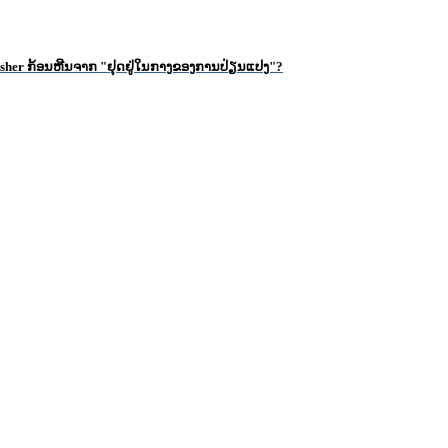
rusher ກ້ອນ​ຫີນ​ຈາກ "ຢຸດ​ຢູ່​ໃນ​ກາງ​ຂອງ​ການ​ປ່ຽນ​ແປງ​"​?