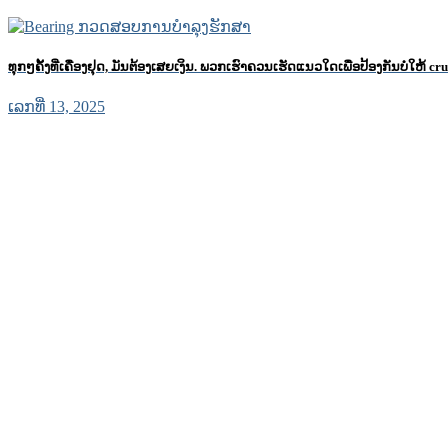
ທຸກໆຄັ້ງທີ່ເຄື່ອງຢຸດ, ມັນຕ້ອງເສຍເງິນ. ພວກ​ເຮົາ​ຄວນ​ເຮັດ​ແນວ​ໃດ​ເພື່ອ​ປ້ອງ​ກັນ​ບໍ່​ໃຫ້ c
ເລກທີ່ 13, 2025