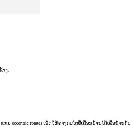
ຂ້າງ.
ນ eccentric rotates ເຮັດໃຫ້ຄາງກະໄຕທີ່ເຄື່ອນຍ້າຍໄດ້ເພື່ອຍ້າຍກັບ