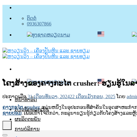
ຂ້າມ
ໄປ
ຕິດຕໍ່
ຫາ
0936307866
ເນື້ອຫາ
ໂຄງສ້າງຂອງຄາງກະໄຕ crusher: ຮຽນຮູ້ໃ
ປະກາດເມື່ອ
31 ເດືອນທັນວາ, 2024
22 ເດືອນມັງກອນ, 2025
ໂດຍ
admi
ຫນ້າທໍາອິດ
ຄາງກະໄຕ crusher
ແມ່ນຫນຶ່ງໃນອຸປະກອນທີ່ສໍາຄັນໃນອຸດສາຫະກໍາກ
ກ່ຽວກັບພວກເຮົາ
ຊາຍປອມ
. ເພື່ອເຂົ້າໃຈດີກວ່າ, ກະລຸນາຮຽນຮູ້ກ່ຽວກັບໂຄງສ້າງແລ
ຜະລິດຕະພັນ
ການບໍລິການ