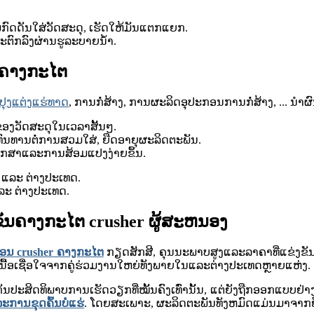
າມກົດດັນໃສ່ວັດສະດຸ, ເຮັດໃຫ້ມັນແຕກແຍກ.
ຈະຕົກລົງຜ່ານຮູລະບາຍນໍ້າ.
 ຄາງກະໄຕ
ປຸງແຕ່ງແຮ່ທາດ
, ການ​ກໍ່​ສ້າງ​, ການ​ຜະ​ລິດ​ອຸ​ປະ​ກອນ​ການ​ກໍ່​ສ້າງ​, ... ນໍາ
ງວັດສະດຸໃນເວລາສັ້ນໆ.
ີ່ທົນທານຕໍ່ການສວມໃສ່, ຍືດອາຍຸຜະລິດຕະພັນ.
ັກສາແລະການສ້ອມແປງງ່າຍຂຶ້ນ.
ແລະ ຕ່າງປະ​ເທດ.
ງຂັນຄາງກະໄຕ crusher ຜູ້ສະຫນອງ
ອນ crusher ຄາງກະໄຕ
ກຽດສັກສີ, ຄຸນນະພາບສູງແລະລາຄາທີ່ແຂ່ງຂັນທ
ເຊື່ອ​ໃຈ​ຈາກ​ຄູ່​ຮ່ວມ​ງານ​ໃຫຍ່​ທັງ​ພາຍ​ໃນ​ແລະ​ຕ່າງປະ​ເທດ​ຫຼາຍ​ແຫ່ງ.
ນປະສິດທິພາບການເຮັດວຽກທີ່ໝັ້ນຄົງເທົ່ານັ້ນ, ແຕ່ຍັງຖືກອອກແ
ການ​ຂຸດ​ຄົ້ນ​ບໍ່​ແຮ່​
. ໂດຍສະເພາະ, ຜະລິດຕະພັນທັງຫມົດແມ່ນມາຈາກຍ