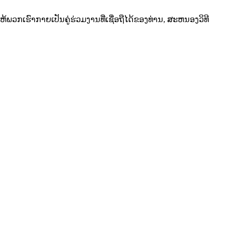
ຫ້ພວກເຮົາກາຍເປັນຄູ່ຮ່ວມງານທີ່ເຊື່ອຖືໄດ້ຂອງທ່ານ, ສະຫນອງວິທີ