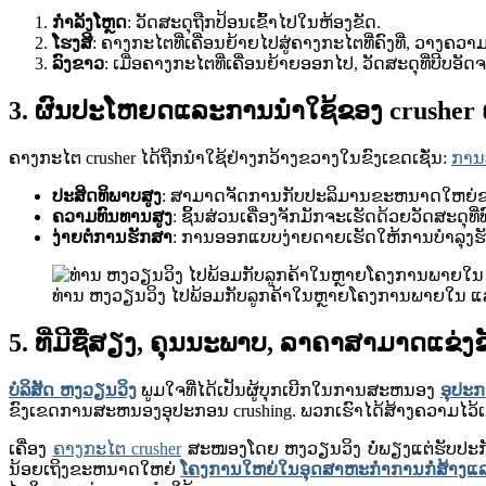
ກຳລັງໂຫຼດ
: ວັດສະດຸຖືກປ້ອນເຂົ້າໄປໃນຫ້ອງຂັດ.
ໂຮງສີ
: ຄາງກະໄຕທີ່ເຄື່ອນຍ້າຍໄປສູ່ຄາງກະໄຕທີ່ຄົງທີ່, ວາງຄວ
ລົງຂາວ
: ເມື່ອຄາງກະໄຕທີ່ເຄື່ອນຍ້າຍອອກໄປ, ວັດສະດຸທີ່ບີບອັດ
3. ຜົນປະໂຫຍດແລະການນໍາໃຊ້ຂອງ crusher
ຄາງກະໄຕ crusher ໄດ້ຖືກນໍາໃຊ້ຢ່າງກວ້າງຂວາງໃນຂົງເຂດເຊັ່ນ:
ການ
ປະສິດທິພາບສູງ
: ສາມາດຈັດການກັບປະລິມານຂະຫນາດໃຫຍ່ຂອ
ຄວາມທົນທານສູງ
: ຊິ້ນສ່ວນເຄື່ອງຈັກມັກຈະເຮັດດ້ວຍວັດສະດຸທ
ງ່າຍຕໍ່ການຮັກສາ
: ການອອກແບບງ່າຍດາຍເຮັດໃຫ້ການບໍາລຸງຮ
ທ່ານ ຫງວຽນ​ວິງ ​ໄປ​ພ້ອມ​ກັບ​ລູກ​ຄ້າ​ໃນ​ຫຼາຍ​ໂຄງການ​ພາຍ​ໃນ ​
5. ທີ່ມີຊື່ສຽງ, ຄຸນນະພາບ, ລາຄາສາມາດແຂ່
ບໍລິສັດ ຫງວຽນວິງ
ພູມໃຈທີ່ໄດ້ເປັນຜູ້ບຸກເບີກໃນການສະຫນອງ
ອຸປະກ
ຂົງເຂດການສະຫນອງອຸປະກອນ crushing. ພວກ​ເຮົາ​ໄດ້​ສ້າງ​ຄວາມ​ໄວ້​ເນື້ອ​
ເຄື່ອງ
ຄາງກະໄຕ crusher
ສະໜອງໂດຍ ຫງວຽນວິງ ບໍ່ພຽງແຕ່ຮັບປະກັ
ນ້ອຍເຖິງຂະຫນາດໃຫຍ່
ໂຄງ​ການ​ໃຫຍ່​ໃນ​ອຸດ​ສາ​ຫະ​ກໍາ​ການ​ກໍ່​ສ້າງ​ແລະ​