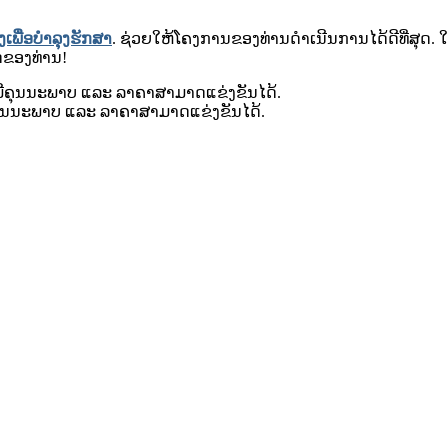
ງເພື່ອບໍາລຸງຮັກສາ
. ຊ່ວຍໃຫ້ໂຄງການຂອງທ່ານດໍາເນີນການໄດ້ດີທີ່ສຸດ. ໃ
ດຂອງທ່ານ!
 ມີຄຸນນະພາບ ແລະ ລາຄາສາມາດແຂ່ງຂັນໄດ້.