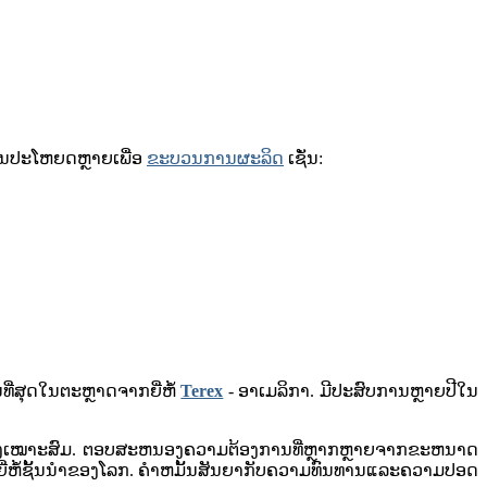
​ຜົນ​ປະ​ໂຫຍດ​ຫຼາຍ​ເພື່ອ​
ຂະບວນການຜະລິດ
ເຊັ່ນ:
ີ່ສຸດໃນຕະຫຼາດຈາກຍີ່ຫໍ້
Terex
- ອາເມລິກາ. ມີປະສົບການຫຼາຍປີໃນ
ບບຢ່າງເໝາະສົມ. ຕອບສະຫນອງຄວາມຕ້ອງການທີ່ຫຼາກຫຼາຍຈາກຂະຫນາດ
ີ່ຫໍ້ຊັ້ນນໍາຂອງໂລກ. ຄໍາຫມັ້ນສັນຍາກັບຄວາມທົນທານແລະຄວາມປອດ