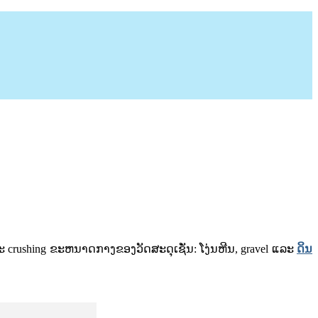
 crushing ຂະຫນາດກາງຂອງວັດສະດຸເຊັ່ນ: ໂງ່ນຫີນ, gravel ແລະ
ດິນ