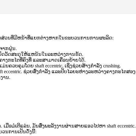
ທີ່​ມີ​ຫນ້າ​ທີ່​ແຍກ​ຕ່າງ​ຫາກ​ໃນ​ຂະ​ບວນ​ການ​ການ​ຜະ​ລິດ​:
ນຈາກຝຸ່ນ.
. ຊ່ວຍຍຶດວັດສະດຸໃຫ້ແຫນ້ນໃນລະຫວ່າງການຂັດ.
ງຄາງກະໄຕທີ່ຄົງທີ່ ແລະສາມາດເຄື່ອນຍ້າຍໄດ້.
ນຄວບຄຸມໂດຍ shaft eccentric, ເຊິ່ງຊ່ວຍສ້າງກໍາລັງ crushing.
aft eccentric. ຊ່ວຍສົ່ງກຳລັງ ແລະປັບໄລຍະຫ່າງລະຫວ່າງຄາງກະໄຕສອງ
ດງານ.
ື່ອມໍເຕີແລ່ນ, ມັນສົ່ງພະລັງງານຜ່ານສາຍແອວໄປຫາ shaft eccentric. ແກ
ນ​ເປັນ​ດັ່ງ​ນີ້​: