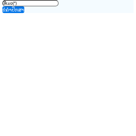
ຂໍຄຳປຶກສາ