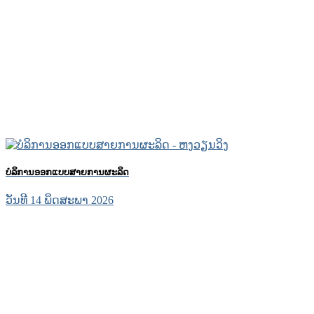
ບໍລິການອອກແບບສາຍການຜະລິດ
ວັນທີ 14 ພຶດສະພາ 2026