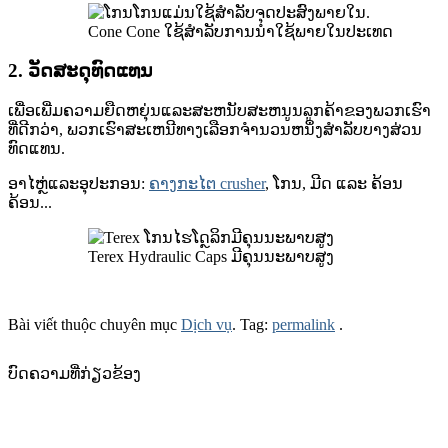
Cone Cone ໃຊ້ສໍາລັບການນໍາໃຊ້ພາຍໃນປະເທດ
2. ວັດສະດຸທົດແທນ
ເພື່ອເພີ່ມຄວາມຍືດຫຍຸ່ນແລະສະຫນັບສະຫນູນລູກຄ້າຂອງພວກເຮົາ
ທີ່ດີກວ່າ, ພວກເຮົາສະເຫນີທາງເລືອກຈໍານວນຫນຶ່ງສໍາລັບບາງສ່ວນ
ທົດແທນ.
ອາ​ໄຫຼ່​ແລະ​ອຸ​ປະ​ກອນ​:
ຄາງກະໄຕ crusher
, ໂກນ, ມີດ ແລະ ຄ້ອນ
ຄ້ອນ...
Terex Hydraulic Caps ມີຄຸນນະພາບສູງ
Bài viết thuộc chuyên mục
Dịch vụ
. Tag:
permalink
.
ບົດຄວາມທີ່ກ່ຽວຂ້ອງ