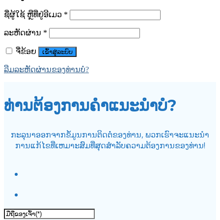
ຊື່ຜູ້ໃຊ້ ຫຼືທີ່ຢູ່ອີເມວ
*
ລະຫັດຜ່ານ
*
ຈື່ຂ້ອຍ
ເຂົ້າສູ່ລະບົບ
ລືມລະຫັດຜ່ານຂອງທ່ານບໍ?
ທ່ານຕ້ອງການຄໍາແນະນໍາບໍ?
ກະລຸນາອອກຈາກຂໍ້ມູນການຕິດຕໍ່ຂອງທ່ານ, ພວກເຮົາຈະແນະນໍາ
ການແກ້ໄຂທີ່ເຫມາະສົມທີ່ສຸດສໍາລັບຄວາມຕ້ອງການຂອງທ່ານ!