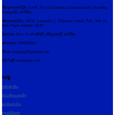
ຫ້ອງການຮ່າໂນ້ຍ: Lot H, The Zen Gamuda, Gamuda Garden, Tran Phu,
Hoang Mai, ຮ່າໂນ້ຍ
ຫ້ອງການເມືອງ. HCM: Landmark 5, Vinhomes Central Park, War 22,
Binh Thanh, ນະຄອນ. HCM
ໂຮງງານ: Km3, D. ຟານ​ຕົງ​ຕື, ເມືອງ​ແທງ​ຈີ, ຮ່າ​ໂນ້ຍ
ສາຍດ່ວນ: 0936307866
ອີເມລ:
hoangngx82@gmail.com
ເວັບໄຊທ໌: tramnghien.com
ເມນູ
ຫນ້າທໍາອິດ
ກ່ຽວກັບພວກເຮົາ
ຜະລິດຕະພັນ
ການບໍລິການ