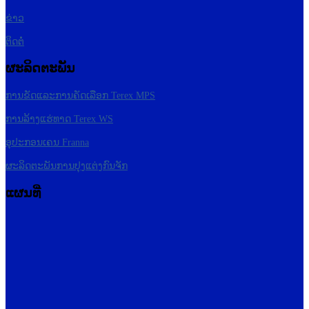
ຂ່າວ
ຕິດຕໍ່
ຜະລິດຕະພັນ
ການ​ຂັດ​ແລະ​ການ​ຄັດ​ເລືອກ Terex MPS​
ການລ້າງແຮ່ທາດ Terex WS
ອຸປະກອນເຄນ Franna
ຜະລິດຕະພັນການປຸງແຕ່ງກົນຈັກ
ແຜນທີ່