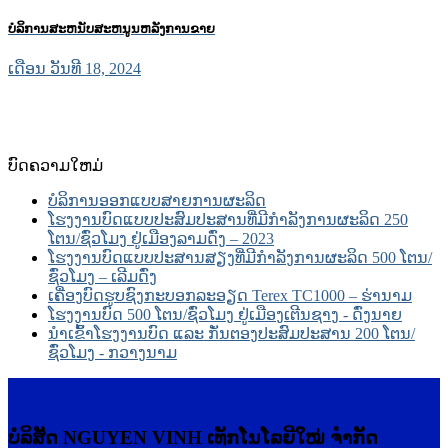
ບໍລິການສະຫນັບສະຫນູນຫລັງການຂາຍ
ເດືອນ ວັນທີ 18, 2024
ບົດຄວາມໃຫມ່
ບໍລິການອອກແບບສາຍການຜະລິດ
ໂຮງງານບົດແບບປະສົມປະສານທີ່ມີກຳລັງການຜະລິດ 250
ໂຕນ/ຊົ່ວໂມງ ຢູ່ເມືອງລາມດົ່ງ – 2023
ໂຮງງານບົດແບບປະສານສຽງທີ່ມີກຳລັງການຜະລິດ 500 ໂຕນ/
ຊົ່ວໂມງ – ເລີມດົ່ງ
ເຄື່ອງບົດຮູບຊົງກະບອກລະອຽດ Terex TC1000 – ຮ່ານາມ
ໂຮງງານບົດ 500 ໂຕນ/ຊົ່ວໂມງ ຢູ່ເມືອງເຕີນຊາງ - ດົ່ງນາຍ
ນຳເຂົ້າໂຮງງານບົດ ແລະ ກັ່ນຕອງປະສົມປະສານ 200 ໂຕນ/
ຊົ່ວໂມງ - ກວາງນາມ
ບໍລິສັດ NGUYEN VINH ເທັກໂນໂລຍີໃໝ່ ຈຳກັດ