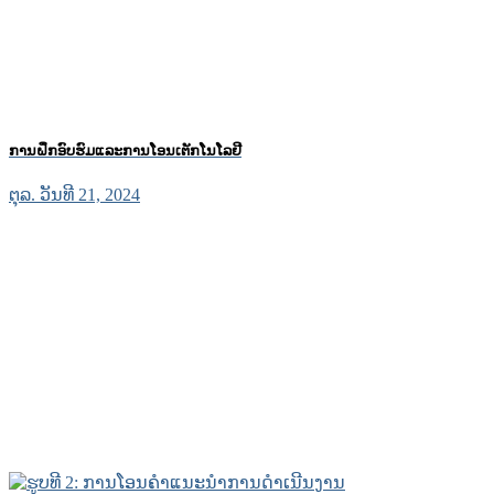
ການຝຶກອົບຮົມແລະການໂອນເຕັກໂນໂລຢີ
ຕຸລ. ວັນທີ 21, 2024