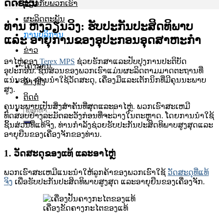
ດັດຊະນີ
ກ່ຽວກັບພວກເຮົາ
ຜະລິດຕະພັນ
ທ່ານ ຫງວຽນ​ວິງ: ຮັບປະກັນ​ປະສິດທິພາບ ​
ການບໍລິການ
ແລະ ອາຍຸ​ການ​ຂອງ​ອຸປະກອນ​ອຸດສາຫະກຳ
ຂ່າວ
ອາໄຫຼ່ຂອງ
Terex MPS
ຊ່ວຍຮັກສາແລະປັບປຸງການປະຕິບັດ
ໂຄງການ
ອຸປະກອນ. ຊິ້ນສ່ວນຂອງພວກເຮົາແມ່ນຜະລິດຕາມມາດຕະຖານທີ່
ແນ່ນອນ, ການນໍາໃຊ້ວັດສະດຸ, ເຄື່ອງມືແລະເຕັກນິກທີ່ມີຄຸນນະພາບ
ອ້າງອີງ
ສູງ.
ຕິດຕໍ່
ຄຸນນະພາບເປັນສິ່ງສໍາຄັນທີ່ສຸດແລະອາໄຫຼ່. ພວກເຮົາສະເຫມີ
ຊອກ
ທົດສອບຢ່າງລະມັດລະວັງກ່ອນທີ່ຈະວາງໃນຕະຫຼາດ. ໂດຍການນໍາໃຊ້
ຫາ:
ຊິ້ນສ່ວນທີ່ແທ້ຈິງ, ທ່ານກໍາລັງຊ່ວຍຮັບປະກັນປະສິດທິພາບສູງສຸດແລະ
ອາຍຸຍືນຂອງເຄື່ອງຈັກຂອງທ່ານ.
1. ວັດສະດຸຂອງແທ້ ແລະອາໄຫຼ່
ພວກເຮົາສະເຫມີແນະນໍາໃຫ້ລູກຄ້າຂອງພວກເຮົາໃຊ້
ວັດສະດຸທີ່ແທ້
ຈິງ
ເພື່ອຮັບປະກັນປະສິດທິພາບສູງສຸດ ແລະອາຍຸຍືນຂອງເຄື່ອງຈັກ.
ເຄື່ອງຂັດຄາງກະໄຕຂອງແທ້