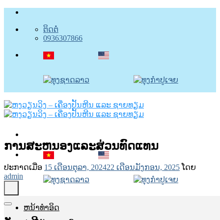
ຂ້າມ
ໄປ
ຕິດຕໍ່
ຫາ
0936307866
ເນື້ອຫາ
ການສະຫນອງແລະສ່ວນທົດແທນ
ປະກາດເມື່ອ
15 ເດືອນຕຸລາ, 2024
22 ເດືອນມັງກອນ, 2025
ໂດຍ
admin
ຫນ້າທໍາອິດ