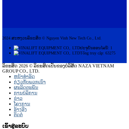
2024 ສະຫງວນລິຂະສິດ © Nguyen Vinh New Tech Co., Ltd.
ປະຈຸບັນອອນໄລນ໌: 1
Tổng truy cập: 63275
ລິຂະສິດ 2026 © ລິຂະສິດເປັນຂອງບໍລິສັດ NAZA VIETNAM
GROUP CO., LTD.
ຫນ້າທໍາອິດ
ກ່ຽວກັບພວກເຮົາ
ຜະລິດຕະພັນ
ການບໍລິການ
ຂ່າວ
ໂຄງການ
ອ້າງອີງ
ຕິດຕໍ່
ເຂົ້າສູ່ລະບົບ