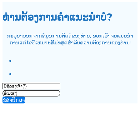
ທ່ານຕ້ອງການຄໍາແນະນໍາບໍ?
ກະລຸນາອອກຈາກຂໍ້ມູນການຕິດຕໍ່ຂອງທ່ານ, ພວກເຮົາຈະແນະນໍາ
ການແກ້ໄຂທີ່ເຫມາະສົມທີ່ສຸດສໍາລັບຄວາມຕ້ອງການຂອງທ່ານ!
ຂໍຄຳປຶກສາ