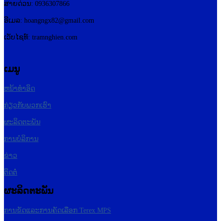
ສາຍດ່ວນ: 0936307866
ອີເມລ:
hoangngx82@gmail.com
ເວັບໄຊທ໌: tramnghien.com
ເມນູ
ຫນ້າທໍາອິດ
ກ່ຽວກັບພວກເຮົາ
ຜະລິດຕະພັນ
ການບໍລິການ
ຂ່າວ
ຕິດຕໍ່
ຜະລິດຕະພັນ
ການ​ຂັດ​ແລະ​ການ​ຄັດ​ເລືອກ Terex MPS​