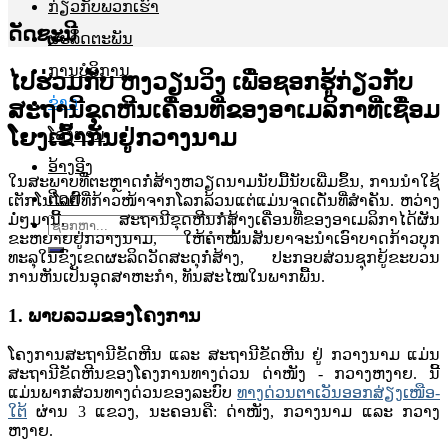
ກ່ຽວກັບພວກເຮົາ
ດັດຊະນີ
ຜະລິດຕະພັນ
ການບໍລິການ
​ໄປ​ຮ່ວມ​ກັບ ຫງວຽນ​ວິງ ​ເພື່ອ​ຊອກ​ຮູ້​ກ່ຽວ​ກັບ​
ຂ່າວ
ສະຖານີ​ຂຸດ​ຫີນ​ເຄື່ອນ​ທີ່​ຂອງ​ອາ​ເມ​ລິ​ກາ​ທີ່​ເຊື່ອມ​
ໂຍງ​ເຂົ້າກັນ​ຢູ່​ກວາງ​ນາມ
ໂຄງການ
ອ້າງອີງ
​ໃນ​ສະພາບ​ທີ່​ຕະຫຼາດ​ກໍ່ສ້າງ​ຫວຽດນາມ​ນັບ​ມື້​ນັບ​ເພີ່ມ​ຂຶ້ນ, ການ​ນຳ​ໃຊ້​
ຕິດຕໍ່
ເຕັກ​ໂນ​ໂລ​ຢີທີ່​ກ້າວໜ້າ​ຈາກ​ໂລກ​ລ້ວນ​ແຕ່​ແມ່ນ​ຈຸດ​ເດັ່ນ​ທີ່​ສຳຄັນ. ຫວ່າງ​
ມໍ່ໆ​ມາ​ນີ້, ສະຖານີ​ຂຸດ​ຫີນ​ກໍ່ສ້າງ​ເຄື່ອນ​ທີ່​ຂອງ​ອາ​ເມ​ລິ​ກາ​ໄດ້​ຜັນ​
ຊອກ
ຂະຫຍາຍ​ຢູ່​ກວາງ​ນາມ, ​ໃຫ້​ຄຳ​ໝັ້ນ​ສັນຍາ​ຈະ​ນຳ​ເອົາ​ບາດກ້າວ​ບຸກ
ຫາ:
ທະລຸ​ໃນ​ຂົງ​ເຂດ​ຜະລິດ​ວັດສະດຸກໍ່ສ້າງ, ປະກອບສ່ວນ​ຊຸກຍູ້​ຂະ​ບວນ
ການ​ຫັນ​ເປັນ​ອຸດສາຫະກຳ, ທັນ​ສະ​ໄໝ​ໃນ​ພາກ​ພື້ນ.
1. ພາບລວມຂອງໂຄງການ
ໂຄງ​ການ​ສະ​ຖາ​ນີ​ຂັດ​ຫີນ ​ແລະ ​ສະ​ຖາ​ນີ​ຂັດ​ຫີນ ຢູ່ ກວາງ​ນາມ ແມ່ນ​
ສະ​ຖາ​ນີ​ຂັດ​ຫີນ​ຂອງ​ໂຄງ​ການ​ທາງ​ດ່ວນ ດ່າໜັງ - ກວາງ​ຫງາຍ. ນີ້
ແມ່ນພາກສ່ວນທາງດ່ວນຂອງລະບົບ
ທາງດ່ວນຕາເວັນອອກສ່ຽງເໜືອ-
ໃຕ້
ຜ່ານ 3 ແຂວງ, ນະຄອນຄື: ດ່າໜັງ, ກວາງນາມ ແລະ ກວາງ
ຫງາຍ.