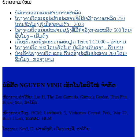
ບົດຄວາມໃຫມ່
ບໍລິການອອກແບບສາຍການຜະລິດ
ໂຮງງານບົດແບບປະສົມປະສານທີ່ມີກຳລັງການຜະລິດ 250
ໂຕນ/ຊົ່ວໂມງ ຢູ່ເມືອງລາມດົ່ງ – 2023
ໂຮງງານບົດແບບປະສານສຽງທີ່ມີກຳລັງການຜະລິດ 500 ໂຕນ/
ຊົ່ວໂມງ – ເລີມດົ່ງ
ເຄື່ອງບົດຮູບຊົງກະບອກລະອຽດ Terex TC1000 – ຮ່ານາມ
ໂຮງງານບົດ 500 ໂຕນ/ຊົ່ວໂມງ ຢູ່ເມືອງເຕີນຊາງ - ດົ່ງນາຍ
ນຳເຂົ້າໂຮງງານບົດ ແລະ ກັ່ນຕອງປະສົມປະສານ 200 ໂຕນ/
ຊົ່ວໂມງ - ກວາງນາມ
ບໍລິສັດ NGUYEN VINH ເທັກໂນໂລຍີໃໝ່ ຈຳກັດ
ຫ້ອງການຮ່າໂນ້ຍ: Lot H, The Zen Gamuda, Gamuda Garden, Tran Phu,
Hoang Mai, ຮ່າໂນ້ຍ
ຫ້ອງການເມືອງ. HCM: Landmark 5, Vinhomes Central Park, War 22,
Binh Thanh, ນະຄອນ. HCM
ໂຮງງານ: Km3, D. ຟານ​ຕົງ​ຕື, ເມືອງ​ແທງ​ຈີ, ຮ່າ​ໂນ້ຍ