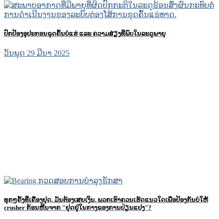
ປົກປ້ອງອຸປະກອນຂຸດຄົ້ນບໍ່ແຮ່ ແລະ ຄວາມສ່ຽງທີ່ພົບໃນລະດູພາຍຸ
ວັນພຸດ 29 ມີນາ 2025
ທຸກໆຄັ້ງທີ່ເຄື່ອງຢຸດ, ມັນຕ້ອງເສຍເງິນ. ພວກ​ເຮົາ​ຄວນ​ເຮັດ​ແນວ​ໃດ​ເພື່ອ​ປ້ອງ​ກັນ​ບໍ່​ໃຫ້
crusher ກ້ອນ​ຫີນ​ຈາກ "ຢຸດ​ຢູ່​ໃນ​ກາງ​ຂອງ​ການ​ປ່ຽນ​ແປງ​"​?