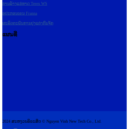
ການລ້າງແຮ່ທາດ Terex WS
ອຸປະກອນເຄນ Franna
ຜະລິດຕະພັນການປຸງແຕ່ງກົນຈັກ
ແຜນທີ່
2024 ສະຫງວນລິຂະສິດ © Nguyen Vinh New Tech Co., Ltd.