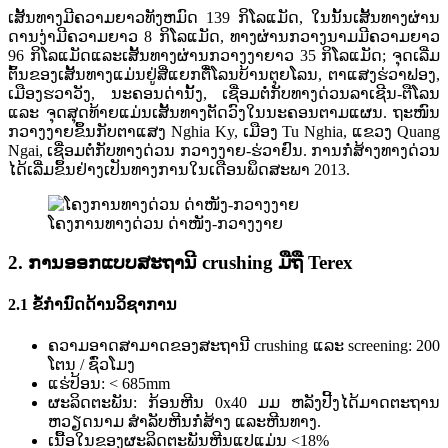
ເສັ້ນ​ທາງ​ມີ​ຄວາມ​ຍາວ​ທັງ​ຫມົດ 139 ກິ​ໂລ​ແມັດ, ໃນ​ນັ້ນ​ເສັ້ນ​ທາງ​ຜ່ານ​
ດານ​ງ່າ​ມີ​ຄວາມ​ຍາວ 8 ກິ​ໂລ​ແມັດ, ທາງ​ຜ່ານ​ກວາງ​ນາມ​ມີ​ຄວາມ​ຍາວ
96 ກິ​ໂລ​ແມັດ​ແລະ​ເສັ້ນ​ທາງ​ຜ່ານ​ກວາງ​ງາ​ຍາວ 35 ກິ​ໂລ​ແມັດ; ຈຸດ​ເລີ່ມ​
ຕົ້ນ​ຂອງ​ເສັ້ນ​ທາງ​ແມ່ນ​ຢູ່​ສີ່​ແຍກ​ຕື໋​ໂລນ​ບ້ານ​ຕຸຍ​ໂລນ, ຕາ​ແສງ​ຮ່​ວາ​ຟອງ,
ເມືອງ​ຮວາ​ວັງ, ນະ​ຄອນ​ດ່າ​ນັ້ງ, ເຊື່ອມ​ຕໍ່​ກັບ​ທາງ​ດ່ວນ​ລາ​ເຊີນ-​ຕື​ໂລນ
ແລະ ຈຸດ​ສຸດ​ທ້າຍ​ແມ່ນ​ເສັ້ນ​ທາງ​ຕັດ​ວົງ​ໃນ​ນະ​ຄອນ​ຕາມ​ແຜນ. ຖະໜົນ
ກວາງງາຍຂຶ້ນກັບຕາແສງ Nghia Ky, ເມືອງ Tu Nghia, ແຂວງ Quang
Ngai, ເຊື່ອມຕໍ່ກັບທາງດ່ວນ ກວາງງາຍ-ຮ່ວາຢົນ. ການກໍ່ສ້າງທາງດ່ວນ
ໄດ້ເລີ່ມຂຶ້ນຢ່າງເປັນທາງການໃນເດືອນພຶດສະພາ 2013.
ໂຄງການທາງດ່ວນ ດ່າໜັງ-ກວາງງາຍ
2. ການອອກແບບສະຖານີ crushing ມືຖື Terex
2.1 ຂໍ້ກໍານົດດ້ານວິຊາການ
ຄວາມອາດສາມາດຂອງສະຖານີ crushing ແລະ screening: 200
ໂຕນ / ຊົ່ວໂມງ
ແຮ່ປ້ອນ: < 685mm
ຜະລິດຕະພັນ: ກ້ອນຫີນ 0x40 ມມ ຫລັງປີ້ງໄດ້ມາດຕະຖານ
ຫວຽດນາມ ສໍາລັບຫີນກໍ່ສ້າງ ແລະຫີນທາງ.
ເນື້ອໃນຂອງຜະລິດຕະພັນຫີນແປແມ່ນ <18%