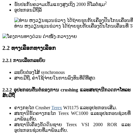
2
ຮັບ​ປະ​ກັນ​ຄວາມ​ເຂັ້ມ​ແຂງ​ສູງ​ເຖິງ 2000 ກິ​ໂລ​ຕໍ່​ຊມ​
ອຸປະກອນມືຖືລໍ້
ທ່ານ ຫງວຽນ​ຊວນ​ຮ່ວາງ ​ໄດ້​ຖ່າຍຮູບ​ກັບ​ເຄື່ອງ​ປັ້ນ​ໂກນ​ເຄື່ອນ​ທີ
2.2 ທາງເລືອກທາງເລືອກ
2.2.1 ການເລືອກລະບົບ
ລະບົບຕ່ອງໂສ້ synchronous
ສາຍມືຖື, ຄ່າໃຊ້ຈ່າຍໃນການລົງທຶນທີ່ດີທີ່ສຸດ
2.2.2 ອຸ​ປະ​ກອນ​ຕົ້ນ​ຕໍ​ຂອງ​ການ crushing ແລະ​ສະ​ຖາ​ນີ​ກວດ​ກາ​ໂທລະ​
ສັບ​ມື​ຖື​
ຄາງກະໄຕ Crusher
Terex
WJ1175 ແລະອຸປະກອນເສີມ.
ສະຖານີຂັດຄາງກະໄຕ Terex WC1000 ແລະອຸປະກອນຊ່ວຍທີ່
ມາພ້ອມກັບ.
ສະຖານີເຄື່ອງຂັດດິນຊາຍ Terex VSI 2000 ROR ແລະ
ອຸປະກອນຊ່ວຍທີ່ມາພ້ອມກັບ.