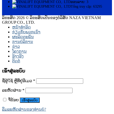
ອອນລາຍ: 3
Tổng truy cập: 63295
ລິຂະສິດ 2026 © ລິຂະສິດເປັນຂອງບໍລິສັດ NAZA VIETNAM
GROUP CO., LTD.
ຫນ້າທໍາອິດ
ກ່ຽວກັບພວກເຮົາ
ຜະລິດຕະພັນ
ການບໍລິການ
ຂ່າວ
ໂຄງການ
ອ້າງອີງ
ຕິດຕໍ່
ເຂົ້າສູ່ລະບົບ
ຊື່ຜູ້ໃຊ້ ຫຼືທີ່ຢູ່ອີເມວ
*
ລະຫັດຜ່ານ
*
ຈື່ຂ້ອຍ
ເຂົ້າສູ່ລະບົບ
ລືມລະຫັດຜ່ານຂອງທ່ານບໍ?