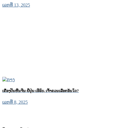
ເລກທີ່ 13, 2025
ເຄື່ອງປັ້ນຫີນຈີນ-ຍີ່ປຸ່ນ-ເອີຣົບ, ເຈົ້າຄວນເລືອກອັນໃດ?
ເລກທີ່ 8, 2025