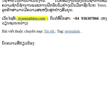
ໃຊ້ຈ່າຍໃນການດໍາເນີນງານ. ດ້ວຍທີມງານຂອງນັກວິຊາການທີ່ມີ
ຄວາມຊໍານິຊໍານານແລະການຝຶກອົບຮົມຢ່າງເປັນມືອາຊີບໂດຍ Terex.
ລູກຄ້າສາມາດມີຄວາມສະຫງົບສຸກຢ່າງສົມບູນ.
ເວັບໄຊທ໌:
tramnghien.com
| ຕິດຕໍ່ທີ່ປຶກສາ:
+84 936307866
(ຫງ
ວຽນຊວນຮວ່າງ)
Bài viết thuộc chuyên mục
Tin tức
. Tag:
permalink
.
ບົດຄວາມທີ່ກ່ຽວຂ້ອງ