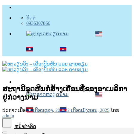
ຂ້າມ
ໄປ
ຕິດຕໍ່
ຫາ
0936307866
ເນື້ອຫາ
ສະຖານີ​ຂຸດ​ຫີນ​ກໍ່ສ້າງ​ເຄື່ອນ​ທີ່​ຂອງ​ອາ​ເມ​ລິ​ກາ​
ຢູ່​ກວາງ​ນາມ
ປະກາດເມື່ອ
17 ເດືອນຕຸລາ, 2024
22 ເດືອນມັງກອນ, 2025
ໂດຍ
admin
ຫນ້າທໍາອິດ