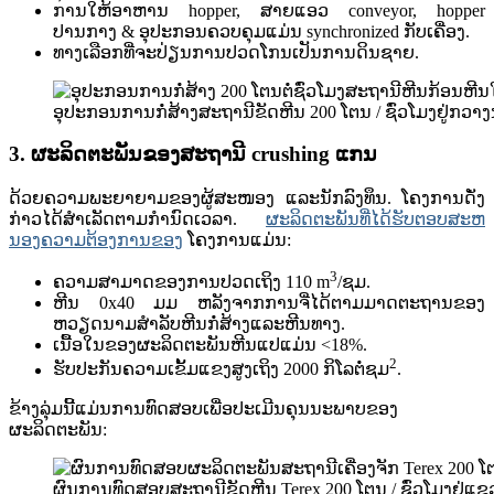
ການໃຫ້ອາຫານ hopper, ສາຍແອວ conveyor, hopper
ປານກາງ & ອຸປະກອນຄວບຄຸມແມ່ນ synchronized ກັບເຄື່ອງ.
ທາງ​ເລືອກ​ທີ່​ຈະ​ປ່ຽນ​ການ​ປວດ​ໂກນ​ເປັນ​ການ​ດິນ​ຊາຍ​.
ອຸ​ປະ​ກອນ​ການ​ກໍ່​ສ້າງ​ສະ​ຖາ​ນີ​ຂັດ​ຫີນ 200 ໂຕນ / ຊົ່ວ​ໂມງ​ຢູ່​ກວາ
3. ຜະລິດຕະພັນຂອງສະຖານີ crushing ແກນ
ດ້ວຍຄວາມພະຍາຍາມຂອງຜູ້ສະໜອງ ແລະນັກລົງທຶນ. ໂຄງການດັ່ງ
ກ່າວໄດ້ສໍາເລັດຕາມກໍານົດເວລາ.
ຜະລິດຕະພັນທີ່ໄດ້ຮັບຕອບສະຫ
ນອງຄວາມຕ້ອງການຂອງ
ໂຄງການແມ່ນ:
3
ຄວາມ​ສາ​ມາດ​ຂອງ​ການ​ປວດ​ເຖິງ 110 m​
/ຊມ.
ຫີນ 0x40 ມມ ຫລັງ​ຈາກ​ການ​ຈີ່​ໄດ້​ຕາມ​ມາດ​ຕະ​ຖານ​ຂອງ​
ຫວຽດ​ນາມ​ສໍາ​ລັບ​ຫີນ​ກໍ່​ສ້າງ​ແລະ​ຫີນ​ທາງ​.
ເນື້ອໃນຂອງຜະລິດຕະພັນຫີນແປແມ່ນ <18%.
2
ຮັບ​ປະ​ກັນ​ຄວາມ​ເຂັ້ມ​ແຂງ​ສູງ​ເຖິງ 2000 ກິ​ໂລ​ຕໍ່​ຊມ​
.
ຂ້າງລຸ່ມນີ້ແມ່ນການທົດສອບເພື່ອປະເມີນຄຸນນະພາບຂອງ
ຜະລິດຕະພັນ:
ຜົນ​ການ​ທົດ​ສອບ​ສະ​ຖາ​ນີ​ຂັດ​ຫີນ Terex 200 ໂຕນ / ຊົ່ວ​ໂມງ​ຢູ່​