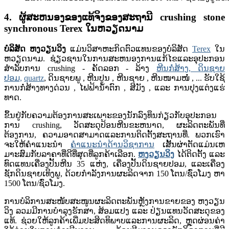
4. ຜູ້ສະຫນອງຂອງແທ້ຈິງຂອງສະຖານີ crushing stone
synchronous Terex ໃນຫວຽດນາມ
ບໍລິສັດ ຫງວຽນວິງ
ແມ່ນວິສາຫະກິດຕົວແທນຂອງບໍລິສັດ
Terex
​ໃນ​
ຫວຽດນາມ. ຊ່ຽວຊານໃນການສະຫນອງການແກ້ໄຂແລະອຸປະກອນ
ສໍາລັບການ crushing - ຄັດລອກ - ລ້າງ
ຫີນ​ກໍ່​ສ້າງ​,
ດິນຊາຍ
ປອມ,
quartz
, ດິນຊາຍພູ , ຫີນປູນ , ຫີນຊາຍ , ຫີນໜາມໜໍ່ , ... ຮັບໃຊ້
ການກໍ່ສ້າງທາງດ່ວນ , ໄຟຟ້ານ້ຳຕົກ , ສີມັງ , ແລະ ການປຸງແຕ່ງແຮ່
ທາດ.
ຂຶ້ນຢູ່ກັບຄວາມຕ້ອງການສະເພາະຂອງນັກລົງທຶນກ່ຽວກັບອຸປະກອນ
ການ crushing, ວັດສະດຸປ້ອນຫີນຂະຫນາດ, ຜະລິດຕະພັນທີ່
ຕ້ອງການ, ຄວາມອາດສາມາດແລະການຕິດຕັ້ງສະຖານທີ່. ພວກເຮົາ
ຈະໃຫ້ຄໍາແນະນໍາ
ຄໍາແນະນໍາດ້ານວິຊາການ
ເສັ້ນຜ່າຕັດແມ່ນເຫ
ມາະສົມກັບລາຄາທີ່ດີທີ່ສຸດທີ່ລູກຄ້າເລືອກ.
ຫງວຽນວິງ
ໄດ້​ຕິດ​ຕັ້ງ ​ແລະ
ທົດ​ແທນ​ເຄື່ອງ​ປັ້ນ​ຫີນ 35 ​ແຫ່ງ, ​ເຄື່ອງ​ປັ້ນ​ດິນ​ຊາຍ​ປອມ, ​ແລະ​ເຄື່ອງ​
ຊັກ​ດິນ​ຊາຍ​ເທິງ​ພູ, ດ້ວຍ​ກຳລັງ​ການ​ຜະລິດ​ຈາກ 150 ​ໂຕນ/ຊົ່ວ​ໂມງ ຫາ
1500 ​ໂຕນ/ຊົ່ວ​ໂມງ.
ການບໍລິການສະໜັບສະໜູນຜະລິດຕະພັນຫຼັງການຂາຍຂອງ ຫງວຽນ
ວິງ ລວມມີການບຳລຸງຮັກສາ, ສ້ອມແປງ ແລະ ປ່ຽນແທນວັດສະດຸຂອງ
ແທ້. ຊ່ວຍໃຫ້ລູກຄ້າເພີ່ມປະສິດທິພາບແລະການຜະລິດ, ຫຼຸດຜ່ອນຄ່າ