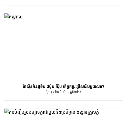
ម៉ាស៊ីនកិនថ្មចិន-ជប៉ុន-អឺរ៉ុប តើអ្នកគួរជ្រើសរើសមួយណា?
ថ្ងៃអង្គារ ទី៨ ខែសីហា ឆ្នាំ២០២៥