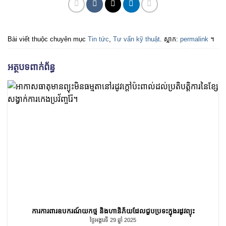
Bài viết thuộc chuyên mục
Tin tức
,
Tư vấn kỹ thuật
. ស្លាក:
permalink
។
អត្ថបទពាក់ព័ន្ធ
ការការពារឧបករណ៍យកថ្ម និងហានិភ័យដែលជួបប្រទះក្នុងរដូវព្យុះ
ថ្ងៃអង្គារទី 29 ឆ្នាំ 2025