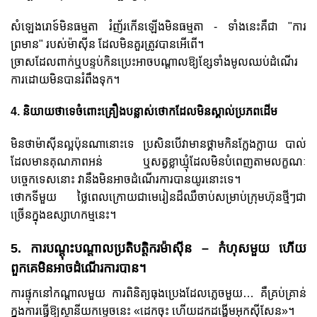
សំឡេងរោទ៍មិនធម្មតា រំញ័រកើនឡើងមិនធម្មតា - ទាំងនេះគឺជា "ការ
ព្រមាន" របស់ម៉ាស៊ីន ដែលមិនគួរត្រូវបានអើពើ។
ច្រាស​ដែល​ពាក់​ឬ​បន្ទប់​កិន​ប្រេះ​អាច​បណ្ដាល​ឱ្យ​ខ្សែ​ទាំងមូល​ឈប់​ដំណើរ
ការ​ដោយ​មិន​បាន​រំពឹង​ទុក។
4. និយាយថាទេចំពោះគ្រឿងបន្លាស់ថោកដែលមិនស្គាល់ប្រភពដើម
មិនថាម៉ាស៊ីនល្អប៉ុនណានោះទេ ប្រសិនបើវាមានថ្គាមកិនក្លែងក្លាយ បាល់
ដែលមានគុណភាពអន់ ឬសត្វខ្លាឃ្មុំដែលមិនបំពេញតាមលក្ខណៈ
បច្ចេកទេសនោះ វានឹងមិនអាចដំណើរការបានយូរនោះទេ។
ថោក​ទី​មួយ ថ្លៃ​ពេល​ក្រោយ​ជា​មេរៀន​ដ៏​ឈឺចាប់​សម្រាប់​ក្រុមហ៊ុន​ថ្មីៗ​ជា​
ច្រើន​ក្នុង​ឧស្សាហកម្ម​នេះ។
5. ការបណ្តុះបណ្តាលប្រតិបត្តិករម៉ាស៊ីន – កំហុសមួយ ហើយ
ពួកគេមិនអាចដំណើរការបាន។
ការ​ផ្ទុក​នៅ​កណ្តាល​មួយ ការ​ពិនិត្យ​ធុង​ប្រេង​ដែល​ភ្លេច​មួយ… គឺ​គ្រប់គ្រាន់​
ក្នុង​ការ​ធ្វើ​ឱ្យ​ស្ថានីយ​កម្ទេច​នេះ «ដេក​ចុះ ហើយ​ដកដង្ហើម​អុកស៊ីសែន»។