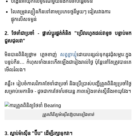
បង្កើនអាយុកាលម៉ូទ័រជាមួយនឹងការចាប់ផ្តើមទន់
លៃតម្រូវល្បឿនកិនទៅតាមប្រភេទថ្មនីមួយៗ ជៀសវាងការ
ផ្ទុកលើសទម្ងន់
2. ថែទាំជាប្រចាំ - ផ្លាស់ប្តូរផ្នត់គំនិត "ប្រើវារហូតដល់វាខូច បន្ទាប់មក
ជួសជុលវា"
មិនបានពិនិត្យថ្គាម ភ្លេចខាញ់
សត្វខ្លាឃ្មុំ
ដោយបន្សល់ទុកនូវដុំសម្ភារៈក្នុង
បន្ទប់កិន… កំហុសទាំងនេះកើតឡើងជារៀងរាល់ថ្ងៃ ប៉ុន្តែនៅតែត្រូវបានគេ
មើលរំលង។
គន្លឹះ៖ រៀបចំកាលវិភាគថែទាំជាប្រចាំ និងប្រើប្រាស់បញ្ជីត្រួតពិនិត្យប្រចាំថ្ងៃ
សម្រាប់មេកានិច - ដូចជាការថែទាំរថយន្ត ភាពទៀងទាត់ស្មើនឹងអាយុវែង។
ត្រួតពិនិត្យម៉ាស៊ីនឱ្យបានទៀងទាត់
3. ស្តាប់ម៉ាស៊ីន "ប៊ីប" ដើម្បីរក្សាទុកវា។