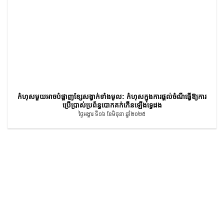
កំហុសមួយអាចបំផ្លាញខ្សែសង្វាក់ទាំងមូល: កំហុសក្នុងការផ្តល់ចំណីធ្វើឱ្យការ
ប្រើប្រាស់ប្រព័ន្ធបោកគក់កើនឡើងទ្វេដង
ថ្ងៃអង្គារ ទី១៦ ខែមិថុនា ឆ្នាំ២០២៥