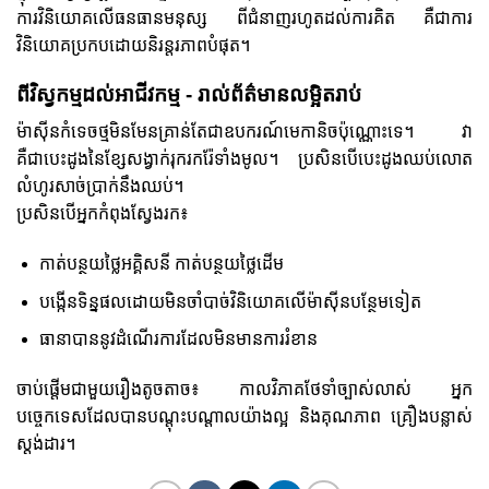
ការវិនិយោគលើធនធានមនុស្ស ពីជំនាញរហូតដល់ការគិត គឺជាការ
វិនិយោគប្រកបដោយនិរន្តរភាពបំផុត។
ពីវិស្វកម្មដល់អាជីវកម្ម - រាល់ព័ត៌មានលម្អិតរាប់
ម៉ាស៊ីនកំទេចថ្មមិនមែនគ្រាន់តែជាឧបករណ៍មេកានិចប៉ុណ្ណោះទេ។ វា
គឺជាបេះដូងនៃខ្សែសង្វាក់រុករករ៉ែទាំងមូល។ ប្រសិនបើបេះដូងឈប់លោត
លំហូរសាច់ប្រាក់នឹងឈប់។
ប្រសិនបើអ្នកកំពុងស្វែងរក៖
កាត់បន្ថយថ្លៃអគ្គិសនី កាត់បន្ថយថ្លៃដើម
បង្កើនទិន្នផលដោយមិនចាំបាច់វិនិយោគលើម៉ាស៊ីនបន្ថែមទៀត
ធានាបាននូវដំណើរការដែលមិនមានការរំខាន
ចាប់ផ្តើមជាមួយរឿងតូចតាច៖ កាលវិភាគថែទាំច្បាស់លាស់ អ្នក
បច្ចេកទេសដែលបានបណ្តុះបណ្តាលយ៉ាងល្អ និងគុណភាព គ្រឿងបន្លាស់
ស្តង់ដារ។