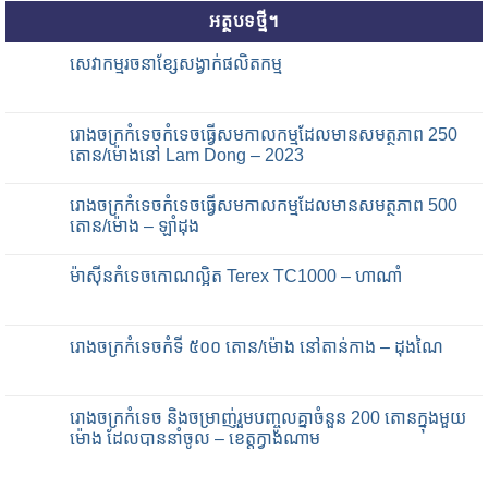
អត្ថបទថ្មី។
សេវាកម្មរចនាខ្សែសង្វាក់ផលិតកម្ម
រោងចក្រកំទេចកំទេចធ្វើសមកាលកម្មដែលមានសមត្ថភាព 250
តោន/ម៉ោងនៅ Lam Dong – 2023
រោងចក្រកំទេចកំទេចធ្វើសមកាលកម្មដែលមានសមត្ថភាព 500
តោន/ម៉ោង – ឡាំដុង
ម៉ាស៊ីនកំទេចកោណល្អិត Terex TC1000 – ហាណាំ
រោងចក្រកំទេចកំទី ៥០០ តោន/ម៉ោង នៅតាន់កាង – ដុងណៃ
រោងចក្រកំទេច និងចម្រាញ់រួមបញ្ចូលគ្នាចំនួន 200 តោនក្នុងមួយ
ម៉ោង ដែលបាននាំចូល – ខេត្តក្វាងណាម