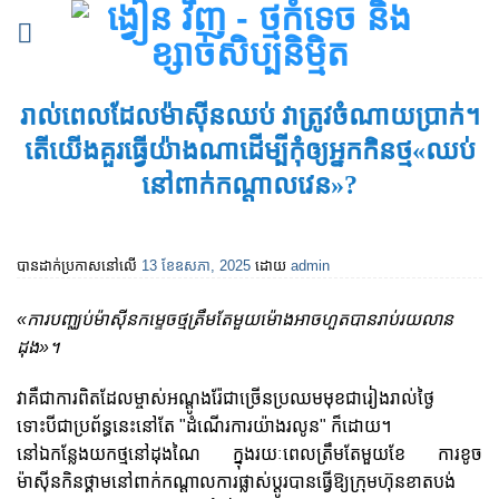
រំលង
ទៅ
មាតិកា
រាល់ពេលដែលម៉ាស៊ីនឈប់ វាត្រូវចំណាយប្រាក់។
តើ​យើង​គួរ​ធ្វើ​យ៉ាង​ណា​ដើម្បី​កុំ​ឲ្យ​អ្នក​កិន​ថ្ម​«​ឈប់​
នៅ​ពាក់​កណ្ដាល​វេន​»?
បានដាក់ប្រកាសនៅលើ
13 ខែ​ឧសភា, 2025
ដោយ
admin
«​ការ​បញ្ឈប់​ម៉ាស៊ីន​កម្ទេច​ថ្ម​ត្រឹមតែ​មួយម៉ោង​អាច​ហួត​បាន​រាប់រយ​លាន​
ដុង»។
វាគឺជាការពិតដែលម្ចាស់អណ្តូងរ៉ែជាច្រើនប្រឈមមុខជារៀងរាល់ថ្ងៃ
ទោះបីជាប្រព័ន្ធនេះនៅតែ "ដំណើរការយ៉ាងរលូន" ក៏ដោយ។
នៅឯកន្លែងយកថ្មនៅដុងណៃ ក្នុងរយៈពេលត្រឹមតែមួយខែ ការខូច
ម៉ាស៊ីនកិនថ្គាមនៅពាក់កណ្តាលការផ្លាស់ប្តូរបានធ្វើឱ្យក្រុមហ៊ុនខាតបង់