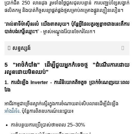
ប្រាក់ជិត 250 លានដុង រួមទាំងថ្លៃជួសជុលបន្ទាន់ ការបញ្ឈប់ខ្សែសង្វាក់
ផលិតកម្ម និងបាត់កិច្ចសន្យាផ្គត់ផ្គង់ថ្មសម្រាប់គម្រោងផ្លូវល្បឿនលឿន។
“
រាល់នាទីម៉ាស៊ីនរលំ យើងខាតលុយ។ ប៉ុន្តែ​អ្វី​ដែល​គួរ​ឲ្យ​ខ្លាច​ជាង​នេះ​គឺ​ការ​
បាត់​បង់​កេរ្តិ៍​ឈ្មោះ។
" - ម្ចាស់អណ្តូងរ៉ែបានចែករំលែក។
សន្ទស្សន៍
5 "អាថ៌កំបាំង" ដើម្បីជួយអ្នកកំទេចថ្ម "ដំណើរការដោយ
រលូនដោយមិនឈប់"
1. ការដំឡើង Inverter - ការវិនិយោគតិចតួច ប្រាក់ចំណេញរយៈពេល
វែង
អាជីវកម្មជាច្រើនស្ទាក់ស្ទើរក្នុងការចំណាយរាប់សិបលានដើម្បីដំឡើង
អាំងវឺរទ័រ
. ប៉ុន្តែការពិតឧបករណ៍នេះជួយ៖
កាត់បន្ថយការប្រើប្រាស់ថាមពល 25–30%