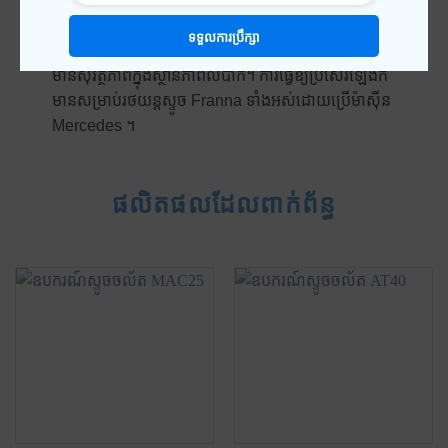
សមាមាត្រថាមពលដែលបានវាយតម្លៃ។
ទទួលការប្រឹក្សា
លក្ខណៈពិសេសទាំងនេះជួយឱ្យម៉ាស៊ីនដំណើរការកាន់តែ
មានសុវត្ថិភាពក្នុងស្ថានភាពលំបាក។ ការធ្វើឱ្យប្រសើរឡើងក៏
មានសម្រាប់រថយន្តស្ទូច Franna ទាំងអស់ដោយប្រើម៉ាស៊ីន
Mercedes ។
ផលិតផលដែលពាក់ព័ន្ធ