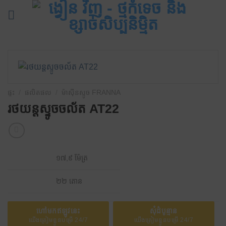
រំលង
ទៅ
មាតិកា
ផ្ទះ
/
ផលិតផល
/
ម៉ាស៊ីនស្ទូច FRANNA
រថយន្តស្ទូចចល័ត AT22
១៧,៩ ម៉ែត្រ
២២ តោន
ហៅមកឥឡូវនេះ
សុំដំបូន្មាន
យើងត្រៀមខ្លួនបម្រើ 24/7
យើងត្រៀមខ្លួនបម្រើ 24/7