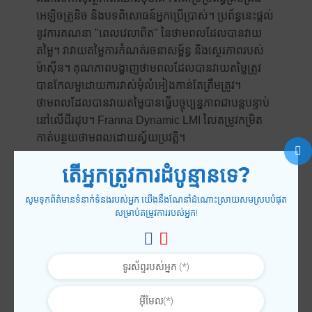
អេឡិចត្រូនិច និងបទពិសោធន៍អ្នកប្រើប្រាស់។ ប្រព័ន្ធនេះផ្តល់
នូវការគណនា "ពេលវេលាពិត" នៃថាមពលដែលបានវាយ
តម្លៃ។ វាវាយតម្លៃការកំណត់រចនាសម្ព័ន្ធ និងស្ថេរភាពរបស់
ម៉ាស៊ីន។ គុណភាពបង្ហាញថាមពលដែលបានវាយតម្លៃត្រូវ
បានកែលម្អដោយការវាស់មុំលំអៀងកាន់តែត្រឹមត្រូវ។
ថាមពលដែលបានវាយតម្លៃបានធ្វើបច្ចុប្បន្នភាពជាបន្តបន្ទាប់
នៅលើដីរដុប។ Franna Dynamic LMI លៃតម្រូវកម្រិត
កាត់បន្ថយថាមពលដោយស្វ័យប្រវត្តិ។
តើអ្នកត្រូវការដំបូន្មានទេ?
លក្ខណៈសំខាន់ៗ៖
ការរកឃើញទម្ងន់ដោយស្វ័យប្រវត្តិ។
សូមទុកព័ត៌មានទំនាក់ទំនងរបស់អ្នក យើងនឹងណែនាំដំណោះស្រាយសមស្របបំផុត
សម្រាប់តម្រូវការរបស់អ្នក!
កំណត់កម្ពស់ការងារអតិបរមាដោយប្រតិបត្តិករ។
កាំការងារអតិបរមា។
ទំងន់អ័ក្សខាងមុខអតិបរមា។
ដែនកំណត់នៃការដំឡើង។