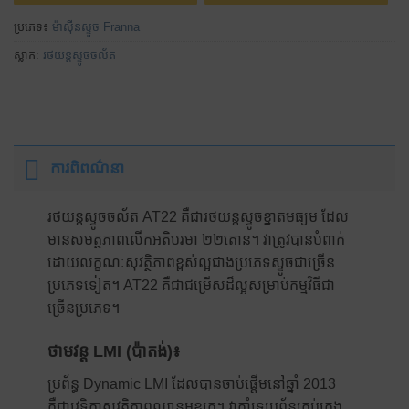
ប្រភេទ៖
ម៉ាស៊ីនស្ទូច Franna
ស្លាក:
រថយន្តស្ទូចចល័ត
ការពិពណ៌នា
រថយន្តស្ទូចចល័ត AT22 គឺជារថយន្តស្ទូចខ្នាតមធ្យម ដែល
មានសមត្ថភាពលើកអតិបរមា ២២តោន។ វា​ត្រូវ​បាន​បំពាក់​
ដោយ​លក្ខណៈ​សុវត្ថិភាព​ខ្ពស់​ល្អ​ជាង​ប្រភេទ​ស្ទូច​ជាច្រើន​
ប្រភេទ​ទៀត។ AT22 គឺជាជម្រើសដ៏ល្អសម្រាប់កម្មវិធីជា
ច្រើនប្រភេទ។
ថាមវន្ត LMI (ប៉ាតង់)៖
ប្រព័ន្ធ Dynamic LMI ដែលបានចាប់ផ្តើមនៅឆ្នាំ 2013
គឺជាវេទិកាសុវត្ថិភាពឈានមុខគេ។ វាគាំទ្រប្រព័ន្ធគ្រប់គ្រង