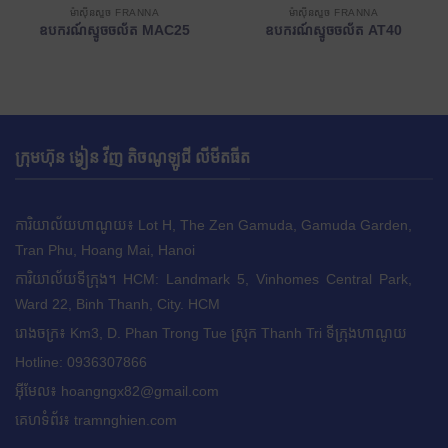
ម៉ាស៊ីនស្ទូច FRANNA
ម៉ាស៊ីនស្ទូច FRANNA
ឧបករណ៍ស្ទូចចល័ត MAC25
ឧបករណ៍ស្ទូចចល័ត AT40
ក្រុមហ៊ុន ង្វៀន វីញ តិចណូឡូជី លីមីតធីត
ការិយាល័យហាណូយ៖ Lot H, The Zen Gamuda, Gamuda Garden,
Tran Phu, Hoang Mai, Hanoi
ការិយាល័យទីក្រុង។ HCM: Landmark 5, Vinhomes Central Park,
Ward 22, Binh Thanh, City. HCM
រោងចក្រ៖ Km3, D. Phan Trong Tue ស្រុក Thanh Tri ទីក្រុងហាណូយ
Hotline: 0936307866
អ៊ីមែល៖
hoangngx82@gmail.com
គេហទំព័រ៖ tramnghien.com