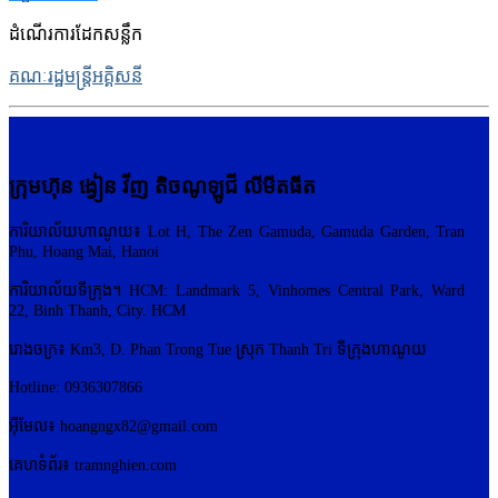
ដំណើរការដែកសន្លឹក
គណៈរដ្ឋមន្ត្រីអគ្គិសនី
ក្រុមហ៊ុន ង្វៀន វីញ តិចណូឡូជី លីមីតធីត
ការិយាល័យហាណូយ៖ Lot H, The Zen Gamuda, Gamuda Garden, Tran
Phu, Hoang Mai, Hanoi
ការិយាល័យទីក្រុង។ HCM: Landmark 5, Vinhomes Central Park, Ward
22, Binh Thanh, City. HCM
រោងចក្រ៖ Km3, D. Phan Trong Tue ស្រុក Thanh Tri ទីក្រុងហាណូយ
Hotline: 0936307866
អ៊ីមែល៖
hoangngx82@gmail.com
គេហទំព័រ៖ tramnghien.com