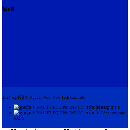
ផែនទី
2024 រក្សាសិទ្ធិ © Nguyen Vinh New Tech Co., Ltd.
អនឡាញ៖ ០
Tổng truy cập:
63275