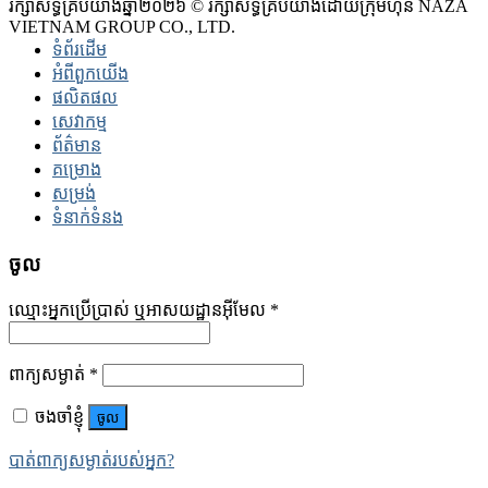
រក្សាសិទ្ធិគ្រប់យ៉ាងឆ្នាំ២០២៦ © រក្សាសិទ្ធិគ្រប់យ៉ាងដោយក្រុមហ៊ុន NAZA
VIETNAM GROUP CO., LTD.
ទំព័រដើម
អំពីពួកយើង
ផលិតផល
សេវាកម្ម
ព័ត៌មាន
គម្រោង
សម្រង់
ទំនាក់ទំនង
ចូល
ឈ្មោះអ្នកប្រើប្រាស់ ឬអាសយដ្ឋានអ៊ីមែល
*
ពាក្យសម្ងាត់
*
ចងចាំខ្ញុំ
ចូល
បាត់ពាក្យសម្ងាត់របស់អ្នក?