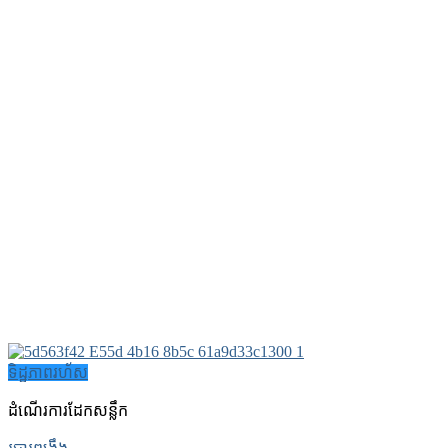
ទិដ្ឋភាពរហ័ស
ដំណើរការដែកសន្លឹក