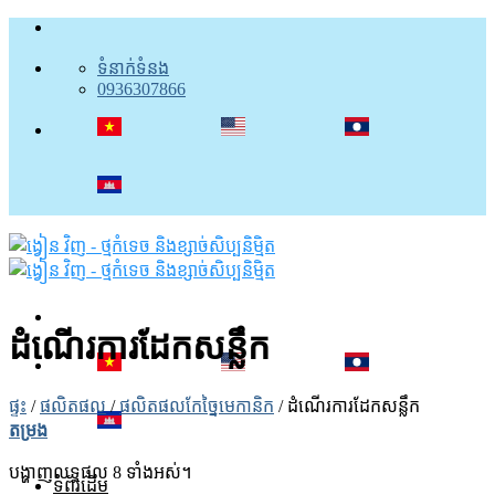
រំលង
ទៅ
ទំនាក់ទំនង
មាតិកា
0936307866
ដំណើរការដែកសន្លឹក
ផ្ទះ
/
ផលិតផល
/
ផលិតផលកែច្នៃមេកានិក
/
ដំណើរការដែកសន្លឹក
តម្រង
បង្ហាញលទ្ធផល 8 ទាំងអស់។
ទំព័រដើម