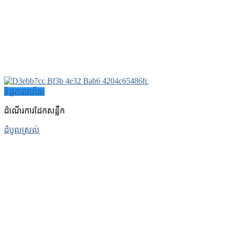
ទិដ្ឋភាពរហ័ស
ដំណើរការដែកសន្លឹក
ដំបូលស្រល់