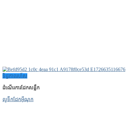
ទិដ្ឋភាពរហ័ស
ដំណើរការដែកសន្លឹក
លូទឹកដែកអ៊ីណុក