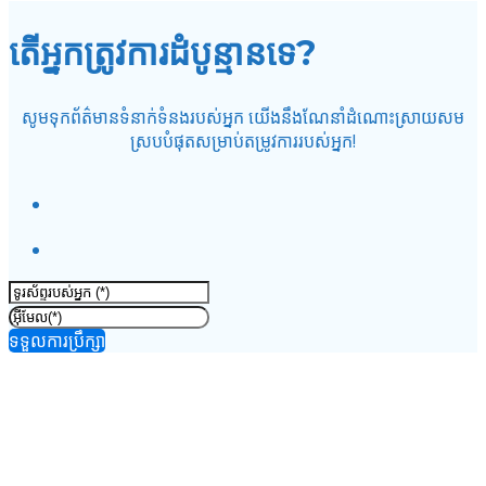
តើអ្នកត្រូវការដំបូន្មានទេ?
សូមទុកព័ត៌មានទំនាក់ទំនងរបស់អ្នក យើងនឹងណែនាំដំណោះស្រាយសម
ស្របបំផុតសម្រាប់តម្រូវការរបស់អ្នក!
ទទួលការប្រឹក្សា