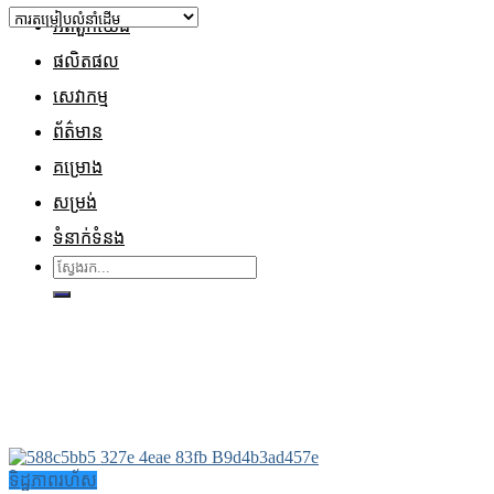
អំពីពួកយើង
ផលិតផល
សេវាកម្ម
ព័ត៌មាន
គម្រោង
សម្រង់
ទំនាក់ទំនង
ស្វែងរក៖
ទិដ្ឋភាពរហ័ស