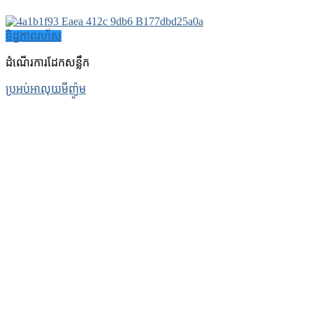
ទិដ្ឋភាពរហ័ស
ដំណើរការដែកសន្លឹក
ប្រអប់អាលុយមីញ៉ូម