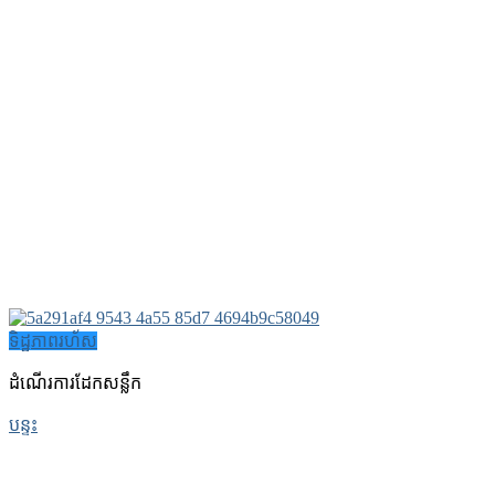
ទិដ្ឋភាពរហ័ស
ដំណើរការដែកសន្លឹក
បន្ទះ