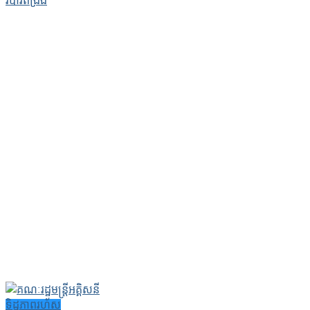
របារពង្រឹង
ទិដ្ឋភាពរហ័ស