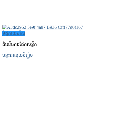
ទិដ្ឋភាពរហ័ស
ដំណើរការដែកសន្លឹក
បន្ទះអាលុយមីញ៉ូម