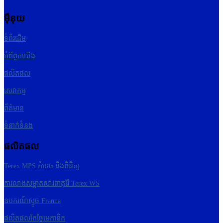
ម៉ឺនុយ
ទំព័រដើម
អំពីពួកយើង
ផលិតផល
សេវាកម្ម
ព័ត៌មាន
ទំនាក់ទំនង
ផលិតផល
Terex MPS កំទេច និងពិនិត្យ
ការលាងសម្អាតសារធាតុរ៉ែ Terex WS
ឧបករណ៍ស្ទូច Franna
ផលិតផលកែច្នៃមេកានិក